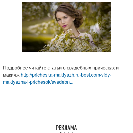
Подробнее читайте статьи о свадебных прическах и
макияж
http://pricheska-makiyazh.ru-best.com/vidy-
makiyazha-i-prichesok/svadebn...