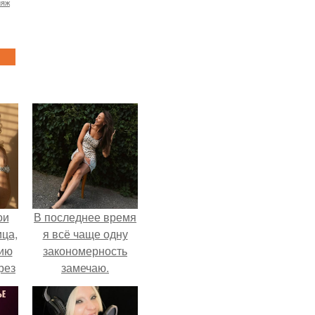
ияж
ои
В последнее время
ца,
я всё чаще одну
нию
закономерность
рез
замечаю.