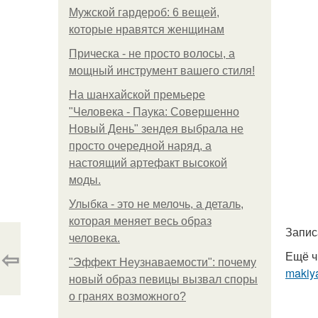
Мужской гардероб: 6 вещей,
которые нравятся женщинам
Прическа - не просто волосы, а
мощный инструмент вашего стиля!
На шанхайской премьере
"Человека - Паука: Совершенно
Новый День" зендея выбрала не
просто очередной наряд, а
настоящий артефакт высокой
моды.
Улыбка - это не мелочь, а деталь,
которая меняет весь образ
Записа
человека.
⇦
Ещё ч
"Эффект Неузнаваемости": почему
makiya
новый образ певицы вызвал споры
о гранях возможного?