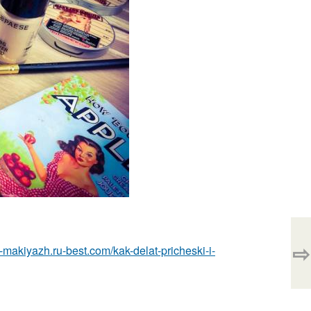
⇨
a-makiyazh.ru-best.com/kak-delat-pricheski-i-