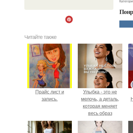
Категори
Понр
Читайте также
Прайс лист и
Улыбка - это не
запись.
мелочь, а деталь,
Н
которая меняет
весь образ
человека.