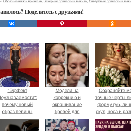
и:
Образ макияж и прическа
,
Вечерние прически и макияж
,
Свадебные прически и мак
авилось? Поделитесь с друзьями!
"Эффект
Модели на
Сохраняйте м
еузнаваемости":
коррекцию и
точные черты ли
почему новый
окрашивание
форму губ, ли
образ певицы
бровей для
скул, носа и раз
вызвал споры о
пополнения
глаз.
гранях
портфолио нужны!