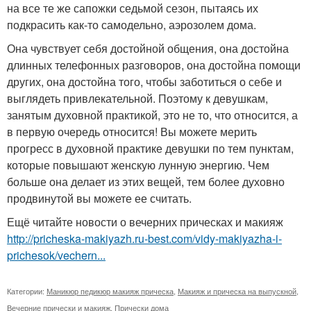
на все те же сапожки седьмой сезон, пытаясь их
подкрасить как-то самодельно, аэрозолем дома.
Она чувствует себя достойной общения, она достойна
длинных телефонных разговоров, она достойна помощи
других, она достойна того, чтобы заботиться о себе и
выглядеть привлекательной. Поэтому к девушкам,
занятым духовной практикой, это не то, что относится, а
в первую очередь относится! Вы можете мерить
прогресс в духовной практике девушки по тем пунктам,
которые повышают женскую лунную энергию. Чем
больше она делает из этих вещей, тем более духовно
продвинутой вы можете ее считать.
Ещё читайте новости о вечерних прическах и макияж
http://pricheska-makiyazh.ru-best.com/vidy-makiyazha-i-
prichesok/vechern...
Категории:
Маникюр педикюр макияж прическа
,
Макияж и прическа на выпускной
,
Вечерние прически и макияж
,
Прически дома