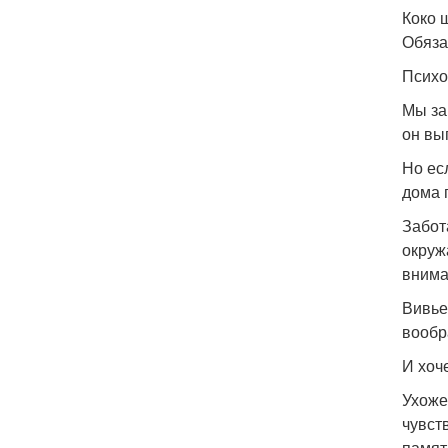
Коко 
Обяза
Психо
Мы за
он вы
Но ес
дома 
Забот
окруж
внима
Вивье
вообр
И хоч
Ухоже
чувст
памят