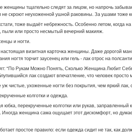
е женщины тщательно следят за лицом, но напрочь забываю
и не скроют неухоженной ушной раковины. За ушами тоже коп
кстати, тоже выдаёт небрежность. Особенно летом, когда на
, пыли или просто несмытый вечерний макияж.
сенцы и ногти.
- настоящая визитная карточка женщины. Даже дорогой ман
ания ногтя торчит заусенец или гель - лак отрос на полсант
ят: "По Рукам Можно Понять, Сколько Женщина Любит Себя"
блупившийся лак создают впечатление, что человек просто 
 уж чистые, ухоженные ногти без покрытия, чем яркий лак,
рекрученные колготки и одежда.
я юбка, перекрученные колготки или рукав, заправленный к
. Иногда женщина сама ощущает этот дискомфорт, но думает
ботает простое правило: если одежда сидит не так, как долж