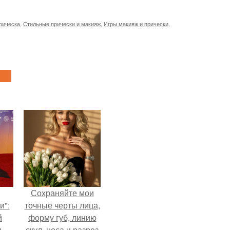
рическа
,
Стильные прически и макияж
,
Игры макияж и прически
,
Сохраняйте мои
и":
точные черты лица,
й
форму губ, линию
ы
скул, носа и разрез