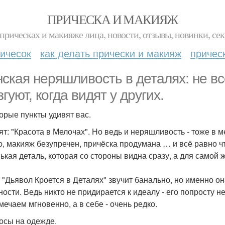
ПРИЧЕСКА И МАКИЯЖ
прическах и макияже лица, новости, отзывы, новинки, сек
ичесок
как делать прически и макияж
причес
ская неряшливость в деталях: не вс
гуют, когда видят у других.
орые пункты удивят вас.
ят: "Красота в Мелочах". Но ведь и неряшливость - тоже в 
о, макияж безупречен, причёска продумана … и всё равно что
ькая деталь, которая со стороны видна сразу, а для самой
 "Дьявол Кроется в Деталях" звучит банально, но именно она
ности. Ведь никто не придирается к идеалу - его попросту н
мечаем мгновенно, а в себе - очень редко.
лосы на одежде.