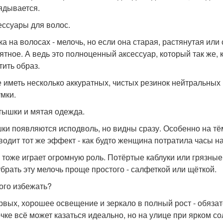
ядывается.
сессуары для волос.
ка на волосах - мелочь, но если она старая, растянутая или
ятное. А ведь это полноценный аксессуар, который так же, к
тить образ.
 иметь несколько аккуратных, чистых резинок нейтральных 
умки.
атышки и мятая одежда.
ки появляются исподволь, но видны сразу. Особенно на тё
водит тот же эффект - как будто женщина потратила часы на
 тоже играет огромную роль. Потёртые каблуки или грязные
убрать эту мелочь проще простого - салфеткой или щёткой.
того избежать?
рвых, хорошее освещение и зеркало в полный рост - обяза
чке всё может казаться идеально, но на улице при ярком со