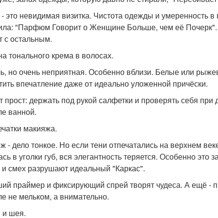
 - это невидимая визитка. Чистота одежды и умеренность в 
ила: "Парфюм Говорит о Женщине Больше, чем её Почерк". Н
т с остальным.
тна тонального крема в волосах.
ь, но очень неприятная. Особенно вблизи. Белые или рыже
тить впечатление даже от идеально уложенной причёски.
т прост: держать под рукой салфетки и проверять себя при д
ле ванной.
печатки макияжа.
ж - дело тонкое. Но если тени отпечатались на верхнем век
ась в уголки губ, вся элегантность теряется. Особенно это з
 и смех разрушают идеальный "Каркас".
ий праймер и фиксирующий спрей творят чудеса. А ещё - пр
ле не мельком, а внимательно.
 и шея.