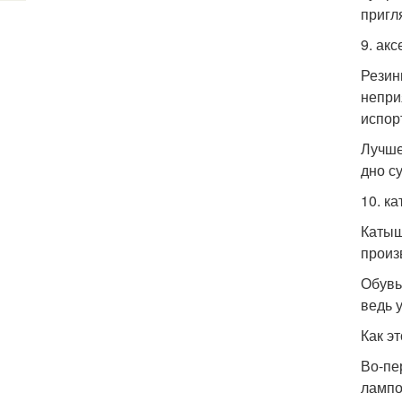
пригл
9. ак
Резин
непри
испор
Лучше
дно с
10. к
Катыш
произ
Обувь
ведь 
Как э
Во-пе
лампо