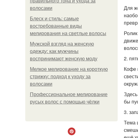
правильного тона и ухода за
Для ж
волосами
наобо
Блеск и стиль: самые
превр
востребованные виды
Ролик
мелирования на светлые волосы
движе
Мужской взгляд на женскую
волос
одежду: как мужчины
2. пят
воспринимают женскую моду
Кофе 
Мелкое мелирование на короткую
свест
стрижку: подход к уходу за
окруж
волосами
Здесь
Профессиональное мелирование
бы пу
русых волос с помощью чёлки
3. зап
Тема 
смеши
ещё х