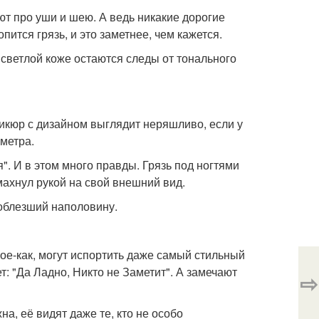
т про уши и шею. А ведь никакие дорогие
ится грязь, и это заметнее, чем кажется.
 светлой коже остаются следы от тонального
икюр с дизайном выглядит неряшливо, если у
иметра.
. И в этом много правды. Грязь под ногтями
махнул рукой на свой внешний вид.
 облезший наполовину.
ое-как, могут испортить даже самый стильный
: "Да Ладно, Никто не Заметит". А замечают
⇨
на, её видят даже те, кто не особо