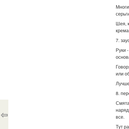
Многи
серьг
Шея, 
крема
7. зау
Руки 
основ
Говор
или о
Лучше
8. пе
Смята
наряд
⇦
все.
Тут ра