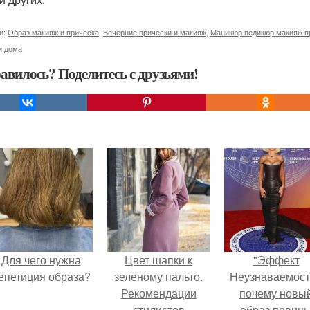
и:
Образ макияж и прическа
,
Вечерние прически и макияж
,
Маникюр педикюр макияж п
и дома
авилось? Поделитесь с друзьями!
Для чего нужна
Цвет шапки к
"Эффект
епетиция образа?
зеленому пальто.
Неузнаваемост
Рекомендации
почему новы
стилистов
образ певиц