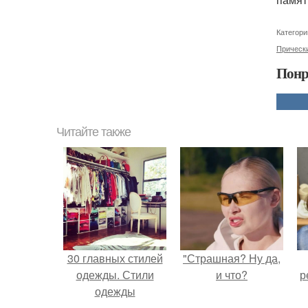
Категори
Прическ
Понр
Читайте также
30 главных стилей
"Страшная? Ну да,
одежды. Стили
и что?
р
одежды