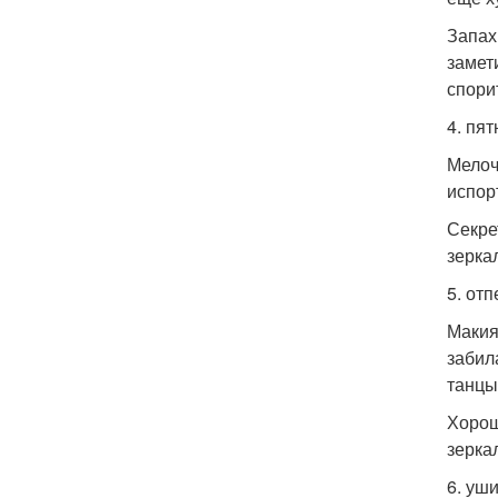
Запах
замет
спори
4. пя
Мелоч
испор
Секре
зерка
5. от
Макия
забил
танцы
Хорош
зерка
6. уши