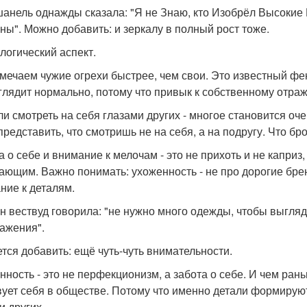
шанель однажды сказала: "Я не Знаю, кто Изобрёл Высокие
ны". Можно добавить: и зеркалу в полный рост тоже.
логический аспект.
мечаем чужие огрехи быстрее, чем свои. Это известный фен
глядит нормально, потому что привык к собственному отра
ли смотреть на себя глазами других - многое становится о
представить, что смотришь не на себя, а на подругу. Что бр
а о себе и внимание к мелочам - это не прихоть и не каприз
ающим. Важно понимать: ухоженность - не про дорогие брен
ние к деталям.
н вествуд говорила: "не нужно много одежды, чтобы выгля
ажения".
ется добавить: ещё чуть-чуть внимательности.
нность - это не перфекционизм, а забота о себе. И чем ра
вует себя в обществе. Потому что именно детали формируют
и других.