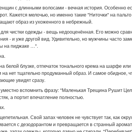
енщин с длинными волосами - вечная история. Особенно ес
рот. Кажется мелочью, но именно такие "Ниточки" на пальто
ащают образ из ухоженного в небрежный.
 для чистки одежды - вещь недооценённая. Его можно срав
ния - и уже другой вид. Удивительно, но мужчины часто зам
ы на пиджаке …".
на.
на белой блузке, отпечаток тонального крема на шарфе или 
и на нет тщательно продуманный образ. И самое обидное, ч
ающие увидят сразу.
 уместно вспомнить фразу: "Маленькая Трещина Рушит Целу
стяк, а портит впечатление полностью.
ах.
щепетильная. Свой запах человек не чувствует так, как ок
вается с дезодорантом и превращается в странный аромат -
уже, запах одежды, которую давно не стирали, "Перебивает