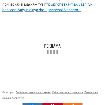
прическах и макияж тут
http://pricheska-makiyazh.ru-
best.com/vidy-makiyazha-i-prichesok/vechern...
Категории:
Вечерние прически и макияж
,
Образ макияж и прическа
,
Прическа и
макияж бесплатно