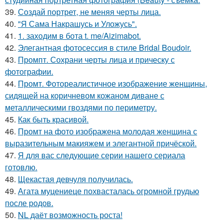
39.
Создай портрет, не меняя черты лица.
40.
"Я Сама Накрашусь и Уложусь".
41.
1. заходим в бота t. me/Aizimabot.
42.
Элегантная фотосессия в стиле Bridal Boudoir.
43.
Промпт. Сохрани черты лица и прическу с
фотографии.
44.
Промт. Фотореалистичное изображение женщины,
сидящей на коричневом кожаном диване с
металлическими гвоздями по периметру.
45.
Как быть красивой.
46.
Промт на фото изображена молодая женщина с
выразительным макияжем и элегантной причёской.
47.
Я для вас следующие серии нашего сериала
готовлю.
48.
Щекастая девчуля получилась.
49.
Агата муцениеце похвасталась огромной грудью
после родов.
50.
NL даёт возможность роста!