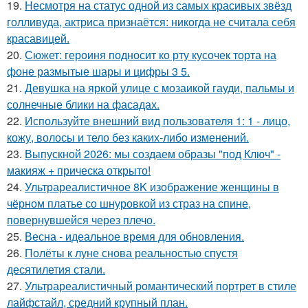
19.
Несмотря на статус одной из самых красивых звёзд
голливуда, актриса признаётся: никогда не считала себя
красавицей.
20.
Сюжет: героиня подносит ко рту кусочек торта на
фоне размытые шары и цифры 3 5.
21.
Девушка на яркой улице с мозаикой гауди, пальмы и
солнечные блики на фасадах.
22.
Используйте внешний вид пользователя 1: 1 - лицо,
кожу, волосы и тело без каких-либо изменений.
23.
Выпускной 2026: мы создаем образы "под Ключ" -
макияж + прическа открыто!
24.
Ультрареалистичное 8K изображение женщины в
чёрном платье со шнуровкой из страз на спине,
повернувшейся через плечо.
25.
Весна - идеальное время для обновления.
26.
Полёты к луне снова реальностью спустя
десятилетия стали.
27.
Ультрареалистичный романтический портрет в стиле
лайфстайл, средний крупный план.