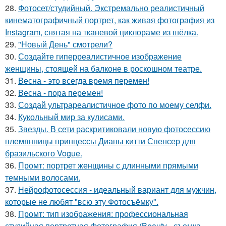
28.
Фотосет/студийный. Экстремально реалистичный
кинематографичный портрет, как живая фотография из
Instagram, снятая на тканевой циклораме из шёлка.
29.
"Новый День" смотрели?
30.
Создайте гиперреалистичное изображение
женщины, стоящей на балконе в роскошном театре.
31.
Весна - это всегда время перемен!
32.
Весна - пора перемен!
33.
Создай ультрареалистичное фото по моему селфи.
34.
Кукольный мир за кулисами.
35.
Звезды. В сети раскритиковали новую фотосессию
племянницы принцессы Дианы китти Спенсер для
бразильского Vogue.
36.
Промт: портрет женщины с длинными прямыми
темными волосами.
37.
Нейрофотосессия - идеальный вариант для мужчин,
которые не любят "всю эту Фотосъёмку".
38.
Промт: тип изображения: профессиональная
студийная портретная фотография (Beauty - съемка.