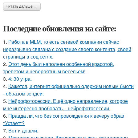
читать дальше →
Последние обновления на сайте:
1.
Работа в MLM, то есть сетевой компании сейчас
неразрывно связана с создание своего контента, своей
страницы в соц сетях.
2.
Этот день был наполнен особенной красотой,
трепетом и невероятным весельем!
3.
4: 30 утра.
4.
Кажется, интернет официально одержим новым бьюти
- образом зендеи.
5.
Нейрофотосессии. Ещё одно направление, которое
мне интересно пробовать, - нейрофотосессии.
6.
Правда ли, что без сопровождения к вечеру образ
"Устаёт"?
7.
Вот и дошли.
8.
Мечтаете выглядеть безупречно в день регистрации,