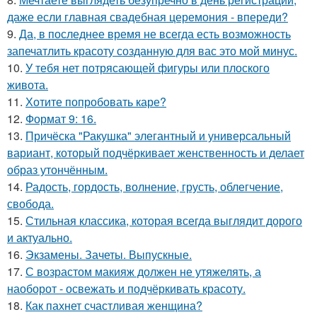
даже если главная свадебная церемония - впереди?
9.
Да, в последнее время не всегда есть возможность
запечатлить красоту созданную для вас это мой минус.
10.
У тебя нет потрясающей фигуры или плоского
живота.
11.
Хотите попробовать каре?
12.
Формат 9: 16.
13.
Причёска "Ракушка" элегантный и универсальный
вариант, который подчёркивает женственность и делает
образ утончённым.
14.
Радость, гордость, волнение, грусть, облегчение,
свобода.
15.
Стильная классика, которая всегда выглядит дорого
и актуально.
16.
Экзамены. Зачеты. Выпускные.
17.
С возрастом макияж должен не утяжелять, а
наоборот - освежать и подчёркивать красоту.
18.
Как пахнет счастливая женщина?