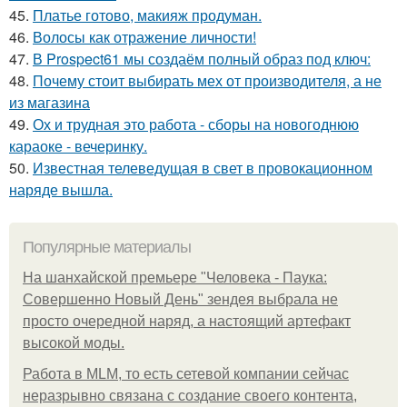
45.
Платье готово, макияж продуман.
46.
Волосы как отражение личности!
47.
В Prospect61 мы создаём полный образ под ключ:
48.
Почему стоит выбирать мех от производителя, а не
из магазина
49.
Ох и трудная это работа - сборы на новогоднюю
караоке - вечеринку.
50.
Известная телеведущая в свет в провокационном
наряде вышла.
Популярные материалы
На шанхайской премьере "Человека - Паука:
Совершенно Новый День" зендея выбрала не
просто очередной наряд, а настоящий артефакт
высокой моды.
Работа в MLM, то есть сетевой компании сейчас
неразрывно связана с создание своего контента,