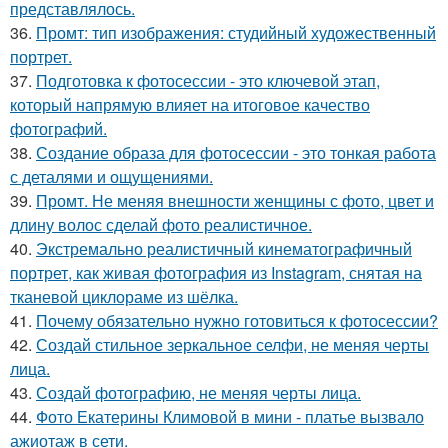
представлялось.
36.
Промт: тип изображения: студийный художественный
портрет.
37.
Подготовка к фотосессии - это ключевой этап,
который напрямую влияет на итоговое качество
фотографий.
38.
Создание образа для фотосессии - это тонкая работа
с деталями и ощущениями.
39.
Промт. Не меняя внешности женщины с фото, цвет и
длину волос сделай фото реалистичное.
40.
Экстремально реалистичный кинематографичный
портрет, как живая фотография из Instagram, снятая на
тканевой циклораме из шёлка.
41.
Почему обязательно нужно готовиться к фотосессии?
42.
Создай стильное зеркальное селфи, не меняя черты
лица.
43.
Создай фотографию, не меняя черты лица.
44.
Фото Екатерины Климовой в мини - платье вызвало
ажиотаж в сети.