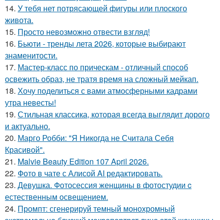
14.
У тебя нет потрясающей фигуры или плоского
живота.
15.
Просто невозможно отвести взгляд!
16.
Бьюти - тренды лета 2026, которые выбирают
знаменитости.
17.
Мастер-класс по прическам - отличный способ
освежить образ, не тратя время на сложный мейкап.
18.
Хочу поделиться с вами атмосферными кадрами
утра невесты!
19.
Стильная классика, которая всегда выглядит дорого
и актуально.
20.
Марго Робби: "Я Никогда не Считала Себя
Красивой".
21.
Malvie Beauty Edition 107 April 2026.
22.
Фото в чате с Алисой AI редактировать.
23.
Девушка. Фотосессия женщины в фотостудии c
естественным освещением.
24.
Промпт: сгенерируй темный монохромный