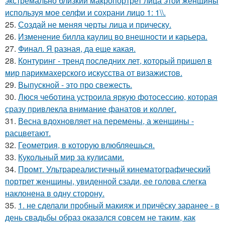
экстремально близкий макропортрет лица этой женщины
используя мое селфи и сохрани лицо 1: 1\\.
25.
Создай не меняя черты лица и прическу.
26.
Изменение билла каулиц во внешности и карьера.
27.
Финал. Я разная, да еще какая.
28.
Контуринг - тренд последних лет, который пришел в
мир парикмахерского искусства от визажистов.
29.
Выпускной - это про свежесть.
30.
Люся чеботина устроила яркую фотосессию, которая
сразу привлекла внимание фанатов и коллег.
31.
Весна вдохновляет на перемены, а женщины -
расцветают.
32.
Геометрия, в которую влюбляешься.
33.
Кукольный мир за кулисами.
34.
Промт. Ультрареалистичный кинематографический
портрет женщины, увиденной сзади, ее голова слегка
наклонена в одну сторону.
35.
1. не сделали пробный макияж и причёску заранее - в
день свадьбы образ оказался совсем не таким, как