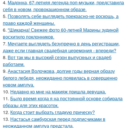
4.
Мадонна, 67-летняя легенда поп-музыки, представила
себя в новом, провокационном образе.
5.
Позволять себе выглядеть прекрасно-не роскошь, а
право каждой женщины.
6.
"Шикарна! Свежее фото 60-летней Марины зудиной
восхитило поклонников.
7.
Мечтаете выглядеть безупречно в день регистрации,
даже если главная свадебная церемония - впереди?
8.
Вот так мы в высокий сезон выпускных и свадеб
работаем.
9.
Анастасия Волочкова, долгие годы верная образу
белого лебедя, неожиданно появилась в совершенно
новом амплуа.
10.
Недавно ко мне на макияж пришла девушка.
11.
Было время когда я на постоянной основе собирала
образы для этих красоток.
12.
Когда стоит выбрать гладкую прическу?
13.
Настасья самбурская перед подписчиками в
неожиданном амплуа предстала.