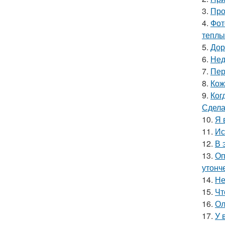
3.
Про
4.
Фот
теплы
5.
Дор
6.
Нед
7.
Пер
8.
Кож
9.
Ког
Сдела
10.
Я 
11.
Ис
12.
В 
13.
Оп
утонче
14.
Не
15.
Чт
16.
Ол
17.
У 