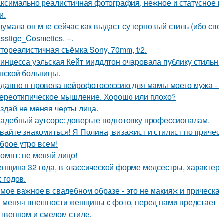
ксимально реалистичная фотография, нежное и статусное
и.
думала он мне сейчас как выдаст суперновый стиль (ибо св
sstige_Cosmetics. --.
тореалистичная съёмка Sony, 70mm, f/2.
инцесса уэльская Кейт миддлтон очаровала публику стильн
нской больницы.
давно я провела нейрофотосессию для мамы моего мужа - 
ереотипическое мышление. Хорошо или плохо?
здай не меняя черты лица.
адебный аутсорс: доверьте подготовку профессионалам.
вайте знакомиться! Я Полина, визажист и стилист по приче
брое утро всем!
омпт: не меняй лицо!
нщина 32 года, в классической форме медсестры, характе
 годов.
мое важное в свадебном образе - это не макияж и прическа
 меняя внешности женщины с фото, перед нами предстает
твенном и смелом стиле.