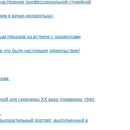
 настроение профессиональной студийной
оим я вечно недовольна).
ым образом на встрече с пациентами
и это было настоящее удовольствие!
скам.
рной для середины XX века (примерно 1940-
.
 выразительный портрет, выполненный в