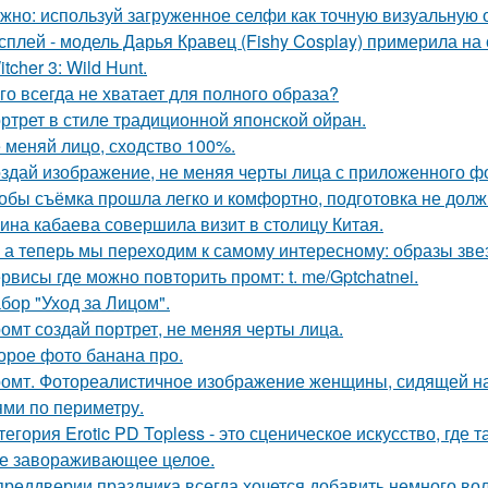
жно: используй загруженное селфи как точную визуальную 
сплей - модель Дарья Кравец (Fishy Cosplay) примерила на
tcher 3: Wild Hunt.
го всегда не хватает для полного образа?
ртрет в стиле традиционной японской ойран.
 меняй лицо, сходство 100%.
здай изображение, не меняя черты лица с приложенного ф
обы съёмка прошла легко и комфортно, подготовка не долж
ина кабаева совершила визит в столицу Китая.
 а теперь мы переходим к самому интересному: образы зве
рвисы где можно повторить промт: t. me/Gptchatnei.
бор "Уход за Лицом".
омт создай портрет, не меняя черты лица.
орое фото банана про.
омт. Фотореалистичное изображение женщины, сидящей на
ями по периметру.
тегория Erotic PD Topless - это сценическое искусство, где 
е завораживающее целое.
преддверии праздника всегда хочется добавить немного во