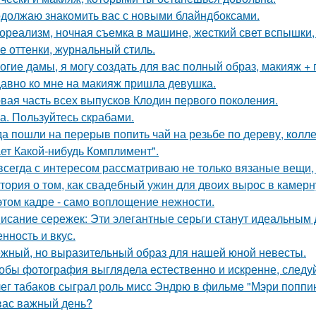
должаю знакомить вас с новыми блайндбоксами.
ореализм, ночная съемка в машине, жесткий свет вспышки, 
е оттенки, журнальный стиль.
огие дамы, я могу создать для вас полный образ, макияж + 
авно ко мне на макияж пришла девушка.
вая часть всех выпусков Клодин первого поколения.
а. Пользуйтесь скрабами.
да пошли на перерыв попить чай на резьбе по дереву, колле
ет Какой-нибудь Комплимент".
всегда с интересом рассматриваю не только вязаные вещи, 
тория о том, как свадебный ужин для двоих вырос в камерн
этом кадре - само воплощение нежности.
исание сережек: Эти элегантные серьги станут идеальным
нность и вкус.
жный, но выразительный образ для нашей юной невесты.
обы фотография выглядела естественно и искренне, следу
ег табаков сыграл роль мисс Эндрю в фильме "Мэри поппин
вас важный день?