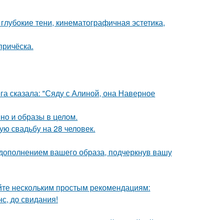
глубокие тени, кинематографичная эстетика,
причёска.
га сказала: "Сяду с Алиной, она Наверное
но и образы в целом.
ую свадьбу на 28 человек.
 дополнением вашего образа, подчеркнув вашу
йте нескольким простым рекомендациям:
с, до свидания!