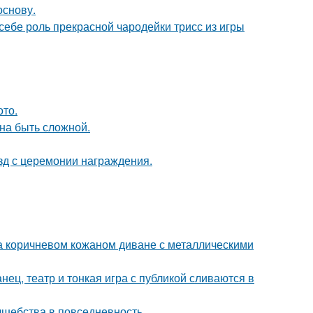
основу.
 себе роль прекрасной чародейки трисс из игры
ото.
на быть сложной.
зд с церемонии награждения.
 коричневом кожаном диване с металлическими
танец, театр и тонкая игра с публикой сливаются в
лшебства в повседневность.