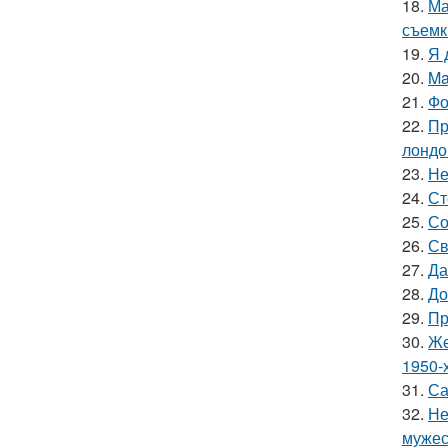
18.
Ма
съемк
19.
Я 
20.
Ma
21.
Фо
22.
Пр
лондо
23.
Не
24.
Ст
25.
Со
26.
Св
27.
Да
28.
До
29.
Пр
30.
Же
1950-х
31.
Са
32.
Не
мужес