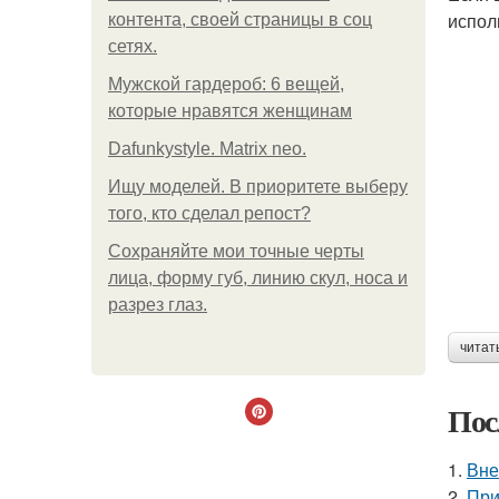
испол
контента, своей страницы в соц
сетях.
Мужской гардероб: 6 вещей,
которые нравятся женщинам
Dafunkystyle. Matrix neo.
Ищу моделей. В приоритете выберу
того, кто сделал репост?
Сохраняйте мои точные черты
лица, форму губ, линию скул, носа и
разрез глаз.
читат
Пос
1.
Вне
2.
При