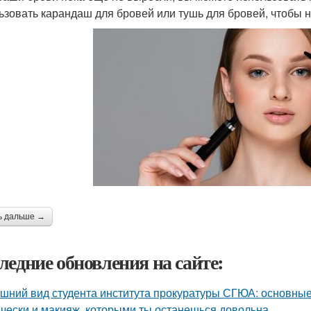
ьзовать карандаш для бровей или тушь для бровей, чтобы н
ь дальше →
ледние обновления на сайте:
шний вид студента института прокуратуры СГЮА: основные
чески и макияж, которыми ты останешься довольна.