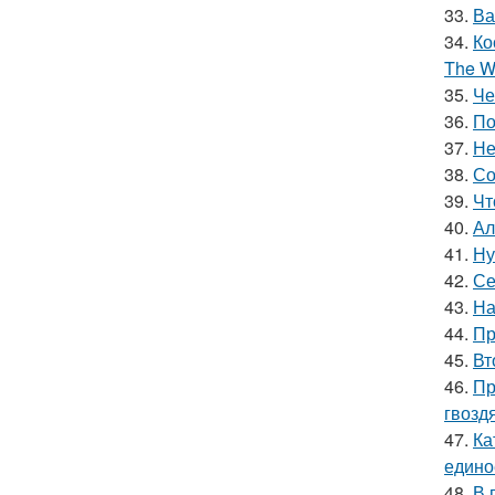
33.
Ва
34.
Ко
The Wi
35.
Че
36.
По
37.
Не
38.
Со
39.
Чт
40.
Ал
41.
Ну
42.
Се
43.
На
44.
Пр
45.
Вт
46.
Пр
гвозд
47.
Ка
едино
48.
В 