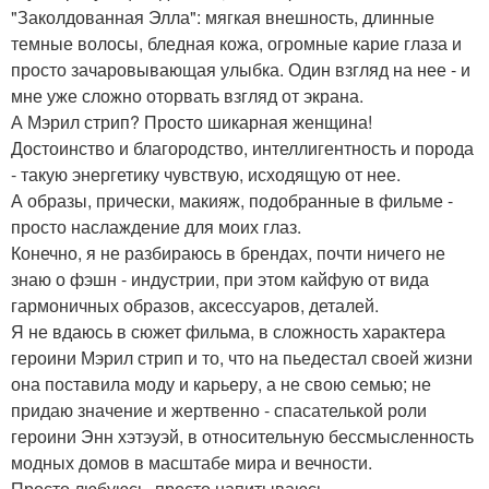
"Заколдованная Элла": мягкая внешность, длинные
темные волосы, бледная кожа, огромные карие глаза и
просто зачаровывающая улыбка. Один взгляд на нее - и
мне уже сложно оторвать взгляд от экрана.
А Мэрил стрип? Просто шикарная женщина!
Достоинство и благородство, интеллигентность и порода
- такую энергетику чувствую, исходящую от нее.
А образы, прически, макияж, подобранные в фильме -
просто наслаждение для моих глаз.
Конечно, я не разбираюсь в брендах, почти ничего не
знаю о фэшн - индустрии, при этом кайфую от вида
гармоничных образов, аксессуаров, деталей.
Я не вдаюсь в сюжет фильма, в сложность характера
героини Мэрил стрип и то, что на пьедестал своей жизни
она поставила моду и карьеру, а не свою семью; не
придаю значение и жертвенно - спасателькой роли
героини Энн хэтэуэй, в относительную бессмысленность
модных домов в масштабе мира и вечности.
Просто любуюсь, просто напитываюсь.