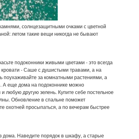
 камнями, солнцезащитными очками с цветной
аной: летом такие вещи никогда не бывают
красьте подоконники живыми цветами - это всегда
я кровати - Саше с душистыми травами, а на
нь поухаживайте за комнатными растениями, а
не. А еще дома на подоконнике можно
 и любую другую зелень. Купите себе постельное
волны. Обновление в спальне поможет
ете охотней просыпаться, а по вечерам быстрее
из дома. Наведите порядок в шкафу, а старые