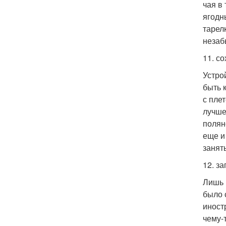
чая в
ягодн
тарел
незаб
11. с
Устро
быть 
с пле
лучше
полян
еще и
занят
12. з
Лишь 
было 
иност
чему-