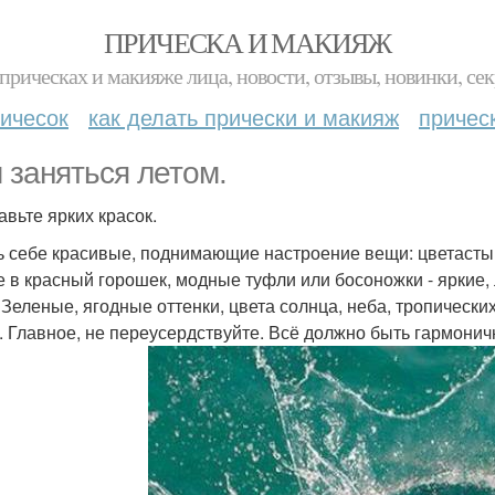
ПРИЧЕСКА И МАКИЯЖ
прическах и макияже лица, новости, отзывы, новинки, сек
ичесок
как делать прически и макияж
причес
 заняться летом.
авьте ярких красок.
ь себе красивые, поднимающие настроение вещи: цветасты
е в красный горошек, модные туфли или босоножки - яркие, 
. Зеленые, ягодные оттенки, цвета солнца, неба, тропически
. Главное, не переусердствуйте. Всё должно быть гармонич