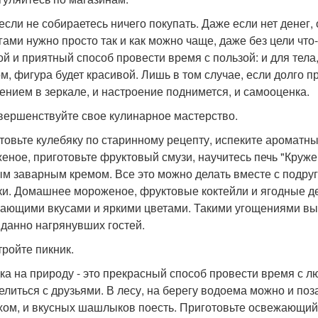
если не собираетесь ничего покупать. Даже если нет денег,
гами нужно просто так и как можно чаще, даже без цели что
ой и приятный способ провести время с пользой: и для тела,
м, фигура будет красивой. Лишь в том случае, если долго 
ением в зеркале, и настроение поднимется, и самооценка.
овершенствуйте свое кулинарное мастерство.
товьте кулебяку по старинному рецепту, испеките ароматн
еное, приготовьте фруктовый смузи, научитесь печь "Круже
м заварным кремом. Все это можно делать вместе с подру
ки. Домашнее мороженое, фруктовые коктейли и ягодные д
ающими вкусами и яркими цветами. Такими угощениями вы 
данно нагрянувших гостей.
тройте пикник.
ка на природу - это прекрасный способ провести время с л
елиться с друзьями. В лесу, на берегу водоема можно и поз
хом, и вкусных шашлыков поесть. Приготовьте освежающий