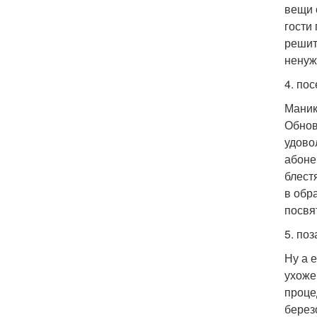
вещи 
гости
решит
ненуж
4. по
Маник
Обнов
удово
абоне
блест
в обр
посвя
5. поз
Ну а 
ухоже
проце
берез