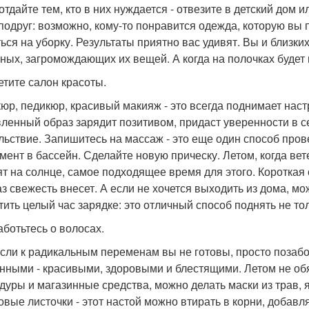
отдайте тем, кто в них нуждается - отвезите в детский дом 
 подруг: возможно, кому-то понравится одежда, которую вы 
ься на уборку. Результаты приятно вас удивят. Вы и близки
ных, загромождающих их вещей. А когда на полочках будет 
сетите салон красоты.
юр, педикюр, красивый макияж - это всегда поднимает нас
ленный образ зарядит позитивом, придаст уверенности в се
льствие. Запишитесь на массаж - это еще один способ пров
мент в бассейн. Сделайте новую прическу. Летом, когда вете
ят на солнце, самое подходящее время для этого. Короткая
аз свежесть внесет. А если не хочется выходить из дома, 
тить целый час зарядке: это отличный способ поднять не то
аботьтесь о волосах.
если к радикальным переменам вы не готовы, просто позабо
нными - красивыми, здоровыми и блестящими. Летом не обя
дуры и магазинные средства, можно делать маски из трав, 
овые листочки - этот настой можно втирать в корни, добавл