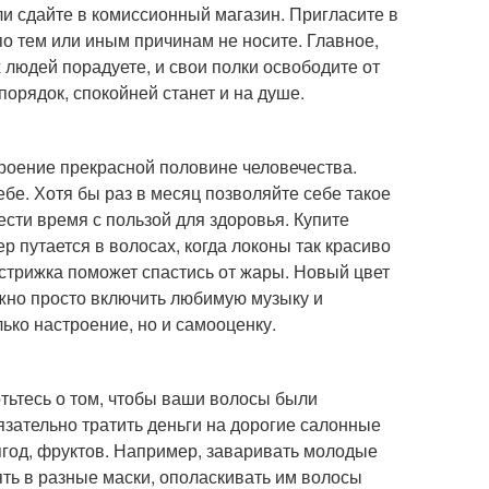
или сдайте в комиссионный магазин. Пригласите в
по тем или иным причинам не носите. Главное,
х людей порадуете, и свои полки освободите от
порядок, спокойней станет и на душе.
троение прекрасной половине человечества.
бе. Хотя бы раз в месяц позволяйте себе такое
ести время с пользой для здоровья. Купите
р путается в волосах, когда локоны так красиво
 стрижка поможет спастись от жары. Новый цвет
можно просто включить любимую музыку и
лько настроение, но и самооценку.
тьтесь о том, чтобы ваши волосы были
зательно тратить деньги на дорогие салонные
ягод, фруктов. Например, заваривать молодые
ять в разные маски, ополаскивать им волосы