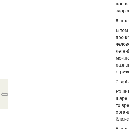
после
здоро
6. пр
В том
прочи
челов
летни
можно
разно
струж
7. до
⇦
Решит
шаре,
то вр
орган
ближе 
8. пр