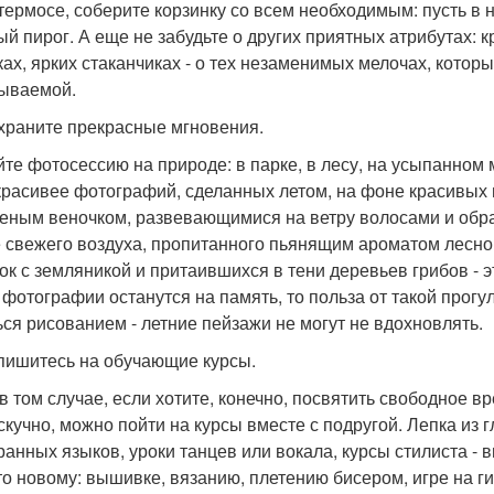
 термосе, соберите корзинку со всем необходимым: пусть 
ый пирог. А еще не забудьте о других приятных атрибутах: 
ках, ярких стаканчиках - о тех незаменимых мелочах, котор
ываемой.
охраните прекрасные мгновения.
йте фотосессию на природе: в парке, в лесу, на усыпанном 
красивее фотографий, сделанных летом, на фоне красивых п
теным веночком, развевающимися на ветру волосами и обр
 свежего воздуха, пропитанного пьянящим ароматом лесног
ок с земляникой и притаившихся в тени деревьев грибов - э
 фотографии останутся на память, то польза от такой прогу
ься рисованием - летние пейзажи не могут не вдохновлять.
апишитесь на обучающие курсы.
в том случае, если хотите, конечно, посвятить свободное в
скучно, можно пойти на курсы вместе с подругой. Лепка из 
ранных языков, уроки танцев или вокала, курсы стилиста - 
то новому: вышивке, вязанию, плетению бисером, игре на ги