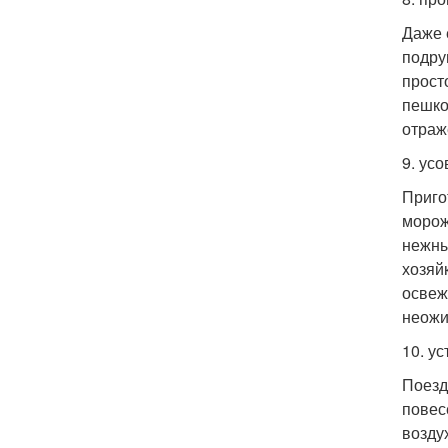
Даже 
подру
прост
пешко
отраж
9. ус
Приго
морож
нежны
хозяй
освеж
неожи
10. ус
Поезд
повес
возду