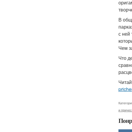
орига
творч
В общ
парка
с ней
котор
Чем з
Что д
сравн
расцв
Читай
priche
Категори
и причес
Понр