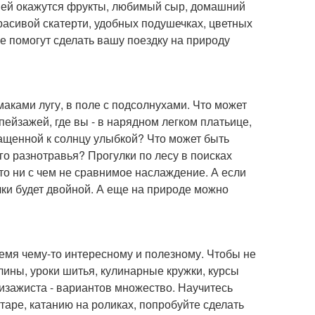
в ней окажутся фрукты, любимый сыр, домашний
красивой скатерти, удобных подушечках, цветных
ые помогут сделать вашу поездку на природу
маками лугу, в поле с подсолнухами. Что может
ейзажей, где вы - в нарядном легком платьице,
ащенной к солнцу улыбкой? Что может быть
о разнотравья? Прогулки по лесу в поисках
то ни с чем не сравнимое наслаждение. А если
лки будет двойной. А еще на природе можно
ремя чему-то интересному и полезному. Чтобы не
глины, уроки шитья, кулинарные кружки, курсы
визажиста - вариантов множество. Научитесь
таре, катанию на роликах, попробуйте сделать