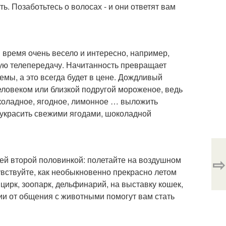
. Позаботьтесь о волосах - и они ответят вам
и время очень весело и интересно, например,
ную телепередачу. Начитанность превращает
емы, а это всегда будет в цене. Дождливый
еловеком или близкой подругой мороженое, ведь
околадное, ягодное, лимонное … выложить
 украсить свежими ягодами, шоколадной
⇨
оей второй половинкой: полетайте на воздушном
увствуйте, как необыкновенно прекрасно летом
 цирк, зоопарк, дельфинарий, на выставку кошек,
ии от общения с животными помогут вам стать