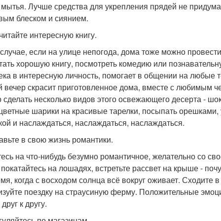
 мытья. Лучше средства для укрепления прядей не придумать
вым блеском и сиянием.
очитайте интересную книгу.
 случае, если на улице непогода, дома тоже можно провест
тать хорошую книгу, посмотреть комедию или познаватель
ека в интересную личность, помогает в общении на любые т
й вечер скрасит приготовленное дома, вместе с любимым ч
 сделать несколько видов этого освежающего десерта - ш
цветные шарики на красивые тарелки, посыпать орешками,
кой и наслаждаться, наслаждаться, наслаждаться.
бавьте в свою жизнь романтики.
есь на что-нибудь безумно романтичное, желательно со св
 покатайтесь на лошадях, встретьте рассвет на крыше - поч
емя, когда с восходом солнца всё вокруг оживает. Сходите в
изуйте поездку на страусиную ферму. Положительные эмоц
друг к другу.
огуляйтесь по магазинам.