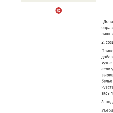
. Доп
оправ
лишни
2. со
Прине
добав
кухне
если 
выращ
белье
чувст
засып
3. по
Убери