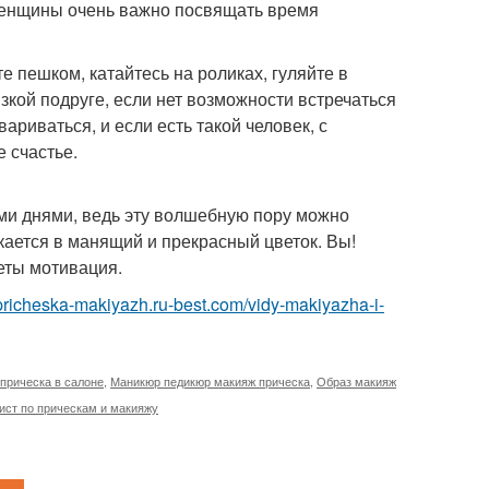
я женщины очень важно посвящать время
 пешком, катайтесь на роликах, гуляйте в
изкой подруге, если нет возможности встречаться
ариваться, и если есть такой человек, с
 счастье.
ми днями, ведь эту волшебную пору можно
скается в манящий и прекрасный цветок. Вы!
еты мотивация.
/pricheska-makiyazh.ru-best.com/vidy-makiyazha-i-
прическа в салоне
,
Маникюр педикюр макияж прическа
,
Образ макияж
ист по прическам и макияжу