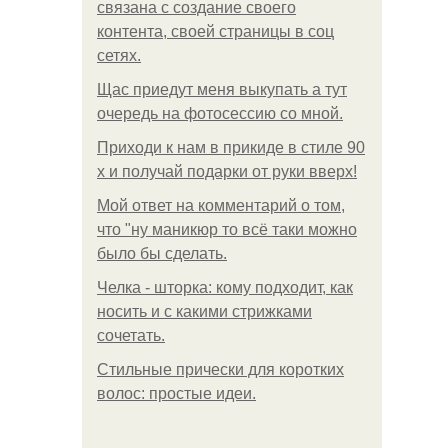
связана с создание своего
контента, своей страницы в соц
сетях.
Щас приедут меня выкупать а тут
очередь на фотосессию со мной.
Приходи к нам в прикиде в стиле 90
х и получай подарки от руки вверх!
Мой ответ на комментарий о том,
что "ну маникюр то всё таки можно
было бы сделать.
Челка - шторка: кому подходит, как
носить и с какими стрижками
сочетать.
Стильные прически для коротких
волос: простые идеи.