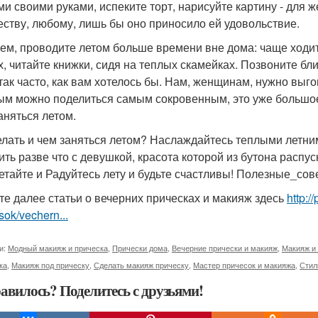
ми своими руками, испеките торт, нарисуйте картину - дл
еству, любому, лишь бы оно приносило ей удовольствие.
ем, проводите летом больше времени вне дома: чаще ходите
х, читайте книжки, сидя на теплых скамейках. Позвоните бл
 так часто, как вам хотелось бы. Нам, женщинам, нужно выгов
ым можно поделиться самым сокровенным, это уже большое
аняться летом.
елать и чем заняться летом? Наслаждайтесь теплыми летни
ить разве что с девушкой, красота которой из бутона распу
етайте и Радуйтесь лету и будьте счастливы! Полезные_сов
те далее статьи о вечерних прическах и макияж здесь
http:/
sok/vechern...
и:
Модный макияж и прическа
,
Прически дома
,
Вечерние прически и макияж
,
Макияж и 
ка
,
Макияж под прическу
,
Сделать макияж прическу
,
Мастер причесок и макияжа
,
Стил
авилось? Поделитесь с друзьями!