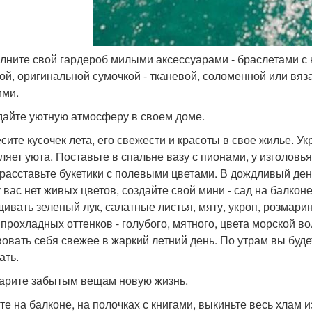
олните свой гардероб милыми аксессуарами - браслетами с
ой, оригинальной сумочкой - тканевой, соломенной или вяз
ми.
здайте уютную атмосферу в своем доме.
сите кусочек лета, его свежести и красоты в свое жилье. У
ляет уюта. Поставьте в спальне вазу с пионами, у изголовь
 расставьте букетики с полевыми цветами. В дождливый де
у вас нет живых цветов, создайте свой мини - сад на балко
ивать зеленый лук, салатные листья, мяту, укроп, розмарин
 прохладных оттенков - голубого, мятного, цвета морской 
вовать себя свежее в жаркий летний день. По утрам вы буд
ать.
дарите забытым вещам новую жизнь.
те на балконе, на полочках с книгами, выкиньте весь хлам 