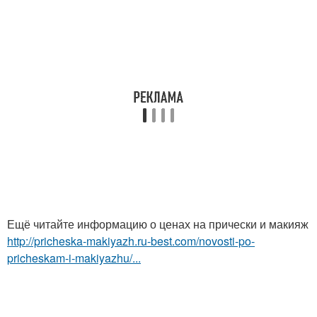
Ещё читайте информацию о ценах на прически и макияж
http://pricheska-makiyazh.ru-best.com/novosti-po-
pricheskam-i-makiyazhu/...