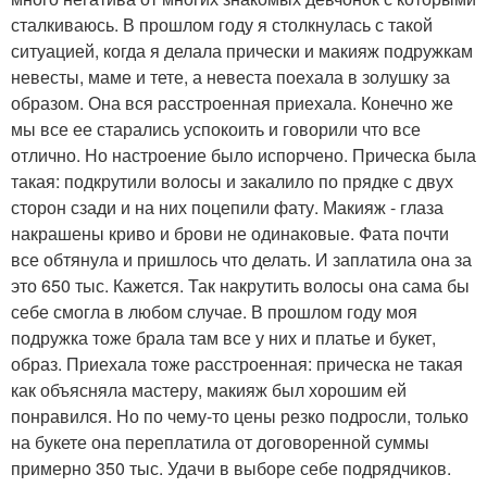
сталкиваюсь. В прошлом году я столкнулась с такой
ситуацией, когда я делала прически и макияж подружкам
невесты, маме и тете, а невеста поехала в золушку за
образом. Она вся расстроенная приехала. Конечно же
мы все ее старались успокоить и говорили что все
отлично. Но настроение было испорчено. Прическа была
такая: подкрутили волосы и закалило по прядке с двух
сторон сзади и на них поцепили фату. Макияж - глаза
накрашены криво и брови не одинаковые. Фата почти
все обтянула и пришлось что делать. И заплатила она за
это 650 тыс. Кажется. Так накрутить волосы она сама бы
себе смогла в любом случае. В прошлом году моя
подружка тоже брала там все у них и платье и букет,
образ. Приехала тоже расстроенная: прическа не такая
как объясняла мастеру, макияж был хорошим ей
понравился. Но по чему-то цены резко подросли, только
на букете она переплатила от договоренной суммы
примерно 350 тыс. Удачи в выборе себе подрядчиков.