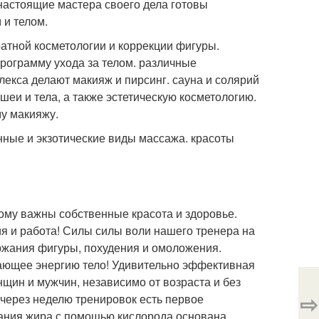
 настоящие мастера своего дела готовы
 и телом.
тной косметологии и коррекции фигуры.
рограмму ухода за телом. различные
кса делают макияж и пирсинг. сауна и солярий
шеи и тела, а также эстетическую косметологию.
му макияжу.
ные и экзотические виды массажа. красоты
кому важны собственные красота и здоровье.
я и работа! Силы силы воли нашего тренера на
ержания фигуры, похудения и омоложения.
учающее энергию тело! Удивительно эффективная
щин и мужчин, независимо от возраста и без
⇨
е через неделю тренировок есть первое
ания жира с помощью кислорода основана.