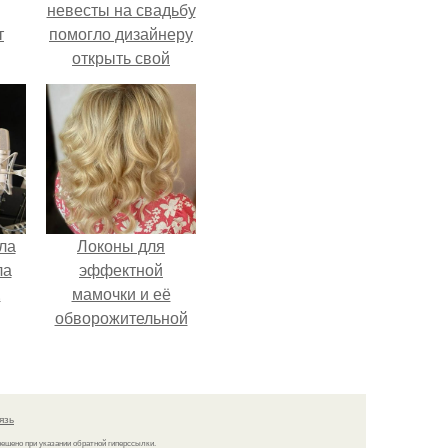
невесты на свадьбу
т
помогло дизайнеру
открыть свой
о и
бренд.
бои
ла
Локоны для
ла
эффектной
.
мамочки и её
обворожительной
дочурки.
язь
решено при указании обратной гиперссылки.