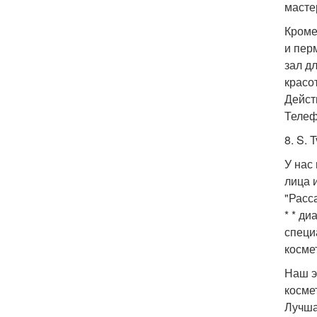
масте
Кроме
и пер
зал д
красо
Дейст
Телеф
8. S.
У нас
лица 
"Расс
* * д
специ
косме
Наш э
косме
Лучша