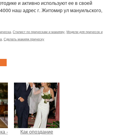
етодике и активно используют ее в своей
4000 наш адрес г. Житомир ул мануильского,
рическа
,
Стилист по прическам и макияжу
,
Модели для причесок и
жа
,
Сделать макияж прическу
ка -
Как опоздание