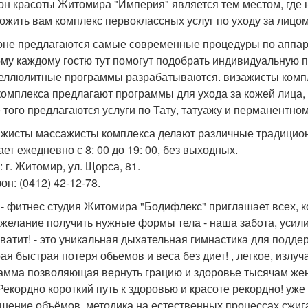
лон красоты Житомира "Империя" является тем местом, где
ожить вам комплекс первоклассных услуг по уходу за лицом
оне предлагаются самые современные процедуры по аппара
му каждому гостю тут помогут подобрать индивидуальную п
еллюлитные программы разрабатываются. визажисты компле
 комплекса предлагают программы для ухода за кожей лица, 
 того предлагаются услуги по Тату, татуажу и перманентно
жисты массажисты комплекса делают различные традицион
ает ежедневно с 8: 00 до 19: 00, без выходных.
 г. Житомир, ул. Щорса, 81.
он: (0412) 42-12-78.
P - фитнес студия Житомира "Бодифлекс" приглашает всех, 
желание получить нужные формы тела - наша забота, усили
хватит! - это уникальная дыхательная гимнастика для подд
ая быстрая потеря обьемов и веса без диет! , легкое, изл
амма позволяющая вернуть грацию и здоровье тысячам жен
 Рекордно короткий путь к здоровью и красоте рекордно! уж
шение объёмов. методика на естественных процессах сжиг