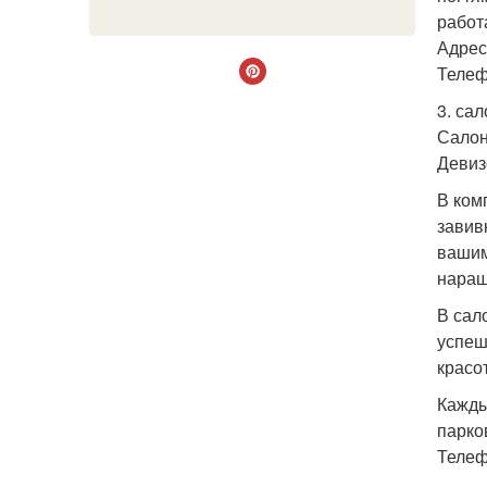
работ
Адрес:
Телеф
3. са
Салон
Девиз
В ком
завив
вашим
наращ
В сал
успеш
красо
Кажды
парков
Телефо