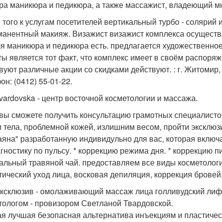
ра маникюра и педикюра, а также массажист, владеющий мн
 того к услугам посетителей вертикальный турбо - солярий 
манентный макияж. Визажист визажист комплекса осущест
ля маникюра и педикюра есть. предлагается художественно
ты является тот факт, что комплекс имеет в своём распор
вуют различные акции со скидками действуют. : г. Житомир, 
он: (0412) 55-01-22.
 Tvardovska - центр восточной косметологии и массажа.
 вы сможете получить консультацию грамотных специалист
и тела, проблемной кожей, излишним весом, пройти эксклю
аяна" разработанную индивидульно для вас, которая включа
иагностику по пульсу. * коррекцию режима дня. * коррекцию п
альный травяной чай. предоставляем все виды косметологич
тический уход лица, восковая депиляция, коррекция бровей,
ксклюзив - омолаживающий массаж лица голливудский лифт
тологом - провизором Светланой Твардовской.
я лучшая безопасная альтернатива инъекциям и пластичес