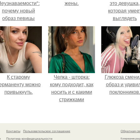
еузнаваемости":
жены.
это девушка,
почему новый
которая умее
образ певицы
выглядеть
вызвал споры о
привлекательн
гранях
элегантно в лю
возможного?
ситуации.
К старому
Челка - шторка:
Глюкоза смени
ерманенту можно
кому подходит, как
образ и удиви
привыкнуть.
носить и с какими
поклонников
стрижками
сочетать.
Контакты
Пользовательское соглашение
Обратная св
Политика конфидециальности
а
Копирование раз