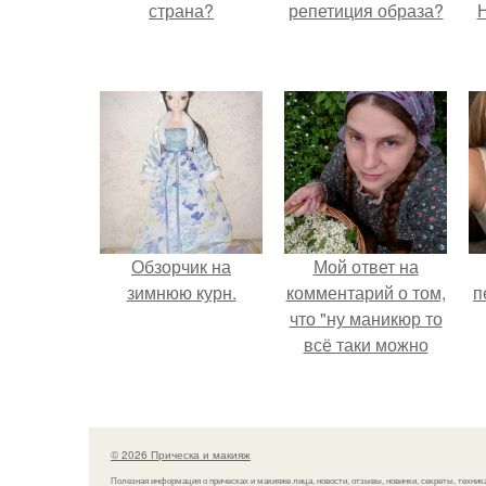
страна?
репетиция образа?
Н
Обзорчик на
Мой ответ на
зимнюю курн.
комментарий о том,
п
что "ну маникюр то
всё таки можно
было бы сделать.
© 2026 Прическа и макияж
Полезная информация о прическах и макияже лица, новости, отзывы, новинки, секреты, техник