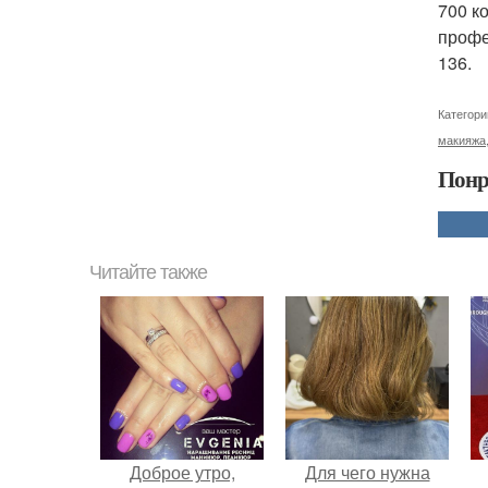
700 к
профе
136.
Категори
макияжа
Понр
Читайте также
Доброе утро,
Для чего нужна