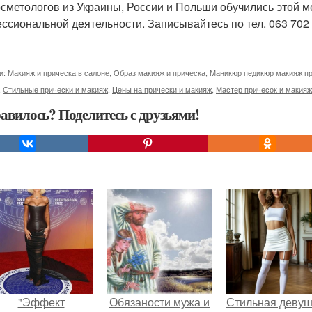
осметологов из Украины, России и Польши обучились этой м
ссиональной деятельности. Записывайтесь по тел. 063 702 
и:
Макияж и прическа в салоне
,
Образ макияж и прическа
,
Маникюр педикюр макияж п
,
Стильные прически и макияж
,
Цены на прически и макияж
,
Мастер причесок и макия
авилось? Поделитесь с друзьями!
"Эффект
Обязаности мужа и
Стильная девуш