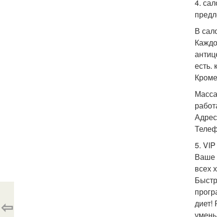
4. са
предл
В сал
Каждо
антиц
есть.
Кроме
Масса
работ
Адрес:
Телеф
5. VI
Ваше 
всех 
Быстр
прогр
⇦
диет!
умень