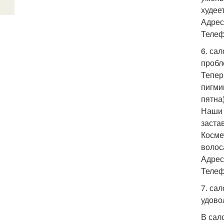
худеет
Адрес
Телефо
6. са
пробл
Тепер
пигми
пятна
Наши 
застав
Косме
волос
Адрес
Телефо
7. са
удово
В сал