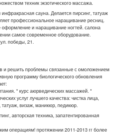
ожеством техник экзотического массажа.
и инфракрасная сауна. Делается пирсинг, татуаж
вляет профессиональное наращивание ресниц.
е оформление и наращивание ногтей. салона
яжении самое современное оборудование.
ул. победы, 21.
ов и решить проблемы связанные с омоложением
зивную программу биологического обновления
ет:
итания. * курс аюрведических массажей. *
еских услуг лучшего качества: чистка лица,
 татуаж, визаж, маникюр, педикюр.
инг, авторская техника, запатентированная
ким операциям! протяжении 2011-2013 гг более