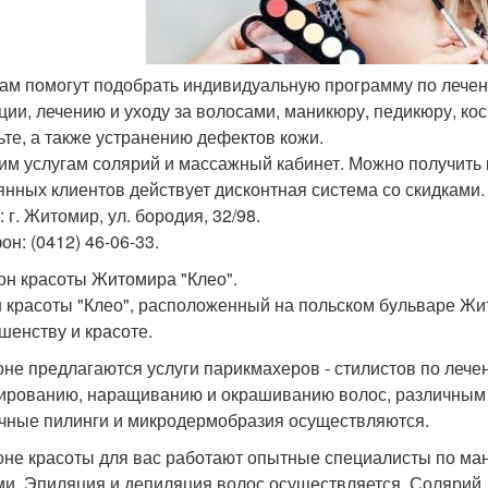
 вам помогут подобрать индивидуальную программу по лечен
ции, лечению и уходу за волосами, маникюру, педикюру, кос
ьте, а также устранению дефектов кожи.
им услугам солярий и массажный кабинет. Можно получить 
янных клиентов действует дисконтная система со скидками.
 г. Житомир, ул. бородия, 32/98.
он: (0412) 46-06-33.
лон красоты Житомира "Клео".
 красоты "Клео", расположенный на польском бульваре Жит
шенству и красоте.
оне предлагаются услуги парикмахеров - стилистов по лече
ированию, наращиванию и окрашиванию волос, различным 
чные пилинги и микродермобразия осуществляются.
оне красоты для вас работают опытные специалисты по мани
ми. Эпиляция и депиляция волос осуществляется. Солярий. С