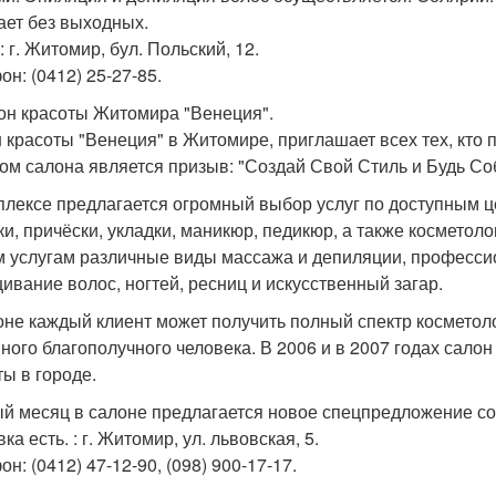
ает без выходных.
 г. Житомир, бул. Польский, 12.
он: (0412) 25-27-85.
лон красоты Житомира "Венеция".
 красоты "Венеция" в Житомире, приглашает всех тех, кто 
ом салона является призыв: "Создай Свой Стиль и Будь Со
плексе предлагается огромный выбор услуг по доступным це
ки, причёски, укладки, маникюр, педикюр, а также косметолог
 услугам различные виды массажа и депиляции, профессион
ивание волос, ногтей, ресниц и искусственный загар.
оне каждый клиент может получить полный спектр косметоло
ного благополучного человека. В 2006 и в 2007 годах сало
ты в городе.
й месяц в салоне предлагается новое спецпредложение со 
ка есть. : г. Житомир, ул. львовская, 5.
н: (0412) 47-12-90, (098) 900-17-17.