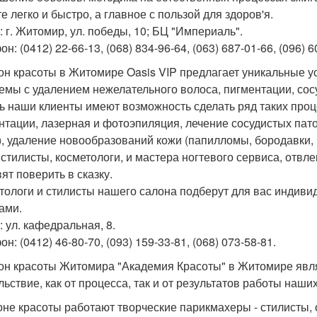
е легко и быстро, а главное с пользой для здоров'я.
: г. Житомир, ул. победы, 10; БЦ "Империаль".
н: (0412) 22-66-13, (068) 834-96-64, (063) 687-01-66, (096) 6
лон красоты в Житомире Oasis VIP предлагает уникальные 
емы с удалением нежелательного волоса, пигментации, сос
ь наши клиенты имеют возможность сделать ряд таких проц
нтации, лазерная и фотоэпиляция, лечение сосудистых пато
), удаление новообразований кожи (папилломы, бородавки,
стилисты, косметологи, и мастера ногтевого сервиса, отвле
ят поверить в сказку.
тологи и стилисты нашего салона подберут для вас индиви
ами.
: ул. кафедральная, 8.
н: (0412) 46-80-70, (093) 159-33-81, (068) 073-58-81.
лон красоты Житомира "Академия Красоты" в Житомире явля
льствие, как от процесса, так и от результатов работы наш
оне красоты работают творческие парикмахеры - стилисты,