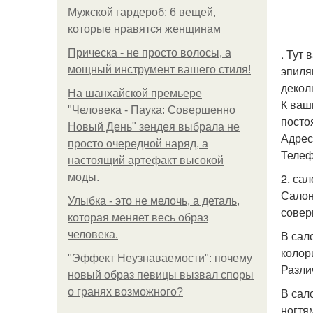
Мужской гардероб: 6 вещей,
которые нравятся женщинам
. Тут
Прическа - не просто волосы, а
эпиля
мощный инструмент вашего стиля!
декол
На шанхайской премьере
К ваш
"Человека - Паука: Совершенно
посто
Новый День" зендея выбрала не
Адрес:
просто очередной наряд, а
Телеф
настоящий артефакт высокой
2. са
моды.
Салон
Улыбка - это не мелочь, а деталь,
совер
которая меняет весь образ
В сал
человека.
колор
"Эффект Неузнаваемости": почему
Разли
новый образ певицы вызвал споры
В сал
о гранях возможного?
ногтя