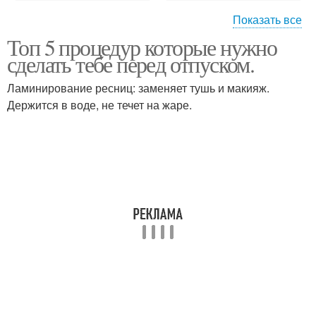
Показать все
Топ 5 процедур которые нужно
Стилист по прическам и
Подбор причесок и
сделать тебе перед отпуском.
макияжу
макияжа онлайн
Ламинирование ресниц: заменяет тушь и макияж.
Держится в воде, не течет на жаре.
Прическа и макияж с
Маникюр педикюр
выездом на дом
макияж прическа
Свадебные прически и
Мастер причесок и
макияж
макияжа
Вечерние прически и
Что сначала макияж или
макияж
прическа