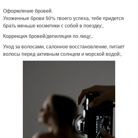
Оформление бровей.
Онлайн прически и
Игры макияж и
Ухоженные брови 50% твоего успеха, тебе придется
макияж
прически
брать меньше косметики с собой в поездку;.
Коррекция бровей/депиляция по лицу;.
Уход за волосами, салонное восстановление, питает
Играть в игру прически
Макияж под прическу
волосы перед активным солнцем и морской водой;.
и макияж
Макияж и прическа на
выпускной