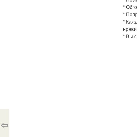
* Обг
* Поп
* Каж
нрави
* Вы 
⇦