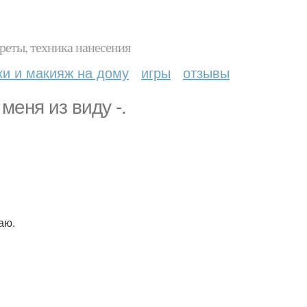
реты, техника нанесения
ки и макияж на дому
игры
отзывы
меня из виду -.
аю.