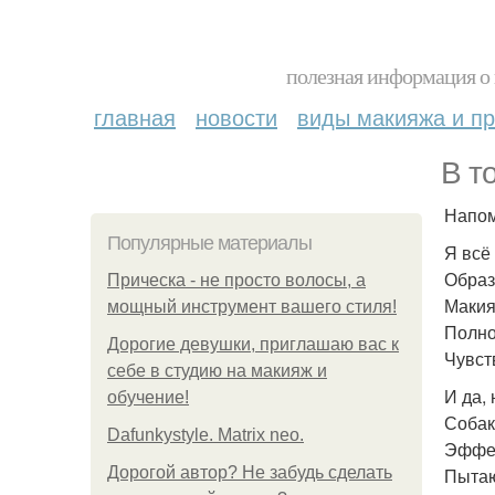
полезная информация о 
главная
новости
виды макияжа и пр
В т
Напо
Популярные материалы
Я всё 
Образ
Прическа - не просто волосы, а
Макия
мощный инструмент вашего стиля!
Полно
Дорогие девушки, приглашаю вас к
Чувст
себе в студию на макияж и
И да, 
обучение!
Собак
Dafunkystyle. Matrix neo.
Эффек
Дорогой автор? Не забудь сделать
Пытаю