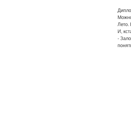
Дипло
Можно
Лето.
И, кс
- Зал
понят