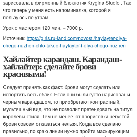
зарисовала в фирменный блокнотик Krygina Studio . Так
что теперь у меня есть напоминалка, которой я
пользуюсь по утрам.
Урок с мастером 120 мин. – 7000 р.
Источник:
https://girls.ru-land.com/novosti/haylayter-dlya-
chego-nuzhen-chto-takoe-haylayter-i-dlya-chego-nuzhen
Хайлайтер карандаш. Карандаш-
хайлайтер: сделайте брови
красивыми!
Следует принять как факт: брови могут сделать или
испортить весь облик. Если они были густо нарисованы
черным карандашом, то приобретают контрастный,
мультяшный вид, что не позволит претендовать на титул
королевы стиля. Тем не менее, от прорисовки негустой
брови совсем отказаться нельзя. Когда все сделано
правильно, по краю линии нужно пройти маскирующим