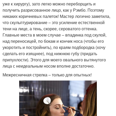
уже к хирургу), зато легко можно переборщить и
получить разрисованное лицо, как у Рэмбо. Поэтому
никаких коричневых палеток! Мастер логично заметила,
что скульптурирование – это усиление естественной
тени на лице, а тень, скорее, сероватого оттенка.
Главные места в моем случае – впадинка под скулой,
над переносицей, по бокам и кончик носа (чтобы его
укоротить и постройнить), по краям подбородка (хочу
сделать его изящнее), под нижнюю губу (придать
припухлости). Этого для моего овального вытянутого
лица с неидеальным носом вполне достаточно.
Межресничная стрелка – только для опытных!