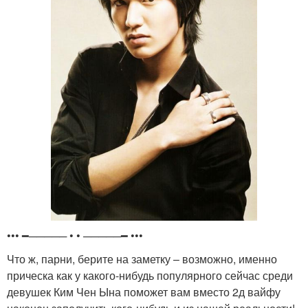
••• ━───── • • ─────━ •••
Что ж, парни, берите на заметку – возможно, именно
прическа как у какого-нибудь популярного сейчас среди
девушек Ким Чен Ына поможет вам вместо 2д вайфу