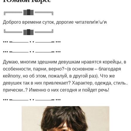
╔═════ ▓█▓ ═════╗
Доброго времени суток, дорогие читатели!ฅ'ω'ฅ
╚═════ ▓█▓ ═════╝
••• ━───── • • ─────━ •••
••• ━───── • • ─────━ •••
Думаю, многим здешним девушкам нравятся корейцы, в
особенности, парни, верно?~(в основном – благодаря
кейпопу, но об этом, пожалуй, в другой раз). Что же
девушек так в них привлекает? Характер, одежда, стиль..
прически..? Именно о них сегодня и пойдет речь!
••• ━───── • • ─────━ •••