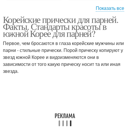
Показать все
Корейские прически для парней.
Модный макияж и
Корейские стрижки
Факты. Стандарты красоты в
прическа
южной Корее для парней?
Первое, чем бросаются в глаза корейские мужчины или
Прически в южной
парни - стильные прически. Порой прическу копируют у
Мужские прически
корее
звезд южной Корее и видоизменяются они в
зависимости от того какую прическу носит та или иная
звезда.
Модные прически
Прически для девушек
Цены на прически и
Свадебные прически
макияж