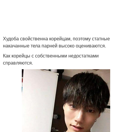
Прическа и макияж с
Мастер причесок и
выездом на дом
макияжа
Худоба свойственна корейцам, поэтому статные
Прически в древнем
накачанные тела парней высоко оцениваются.
Прически в китае
китае
Как корейцы с собственными недостатками
справляются.
Что сначала макияж или
Японские прически
прическа
Корейские айдолы