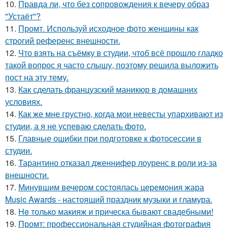
10.
Правда ли, что без сопровождения к вечеру образ
"Устаёт"?
11.
Промт. Используй исходное фото женщины как
строгий референс внешности.
12.
Что взять на съёмку в студии, чтоб всё прошло гладко
такой вопрос я часто слышу, поэтому решила выложить
пост на эту тему.
13.
Как сделать французский маникюр в домашних
условиях.
14.
Как же мне грустно, когда мои невесты упархивают из
студии, а я не успеваю сделать фото.
15.
Главные ошибки при подготовке к фотосессии в
студии.
16.
Тарантино отказал дженнифер лоуренс в роли из-за
внешности.
17.
Минувшим вечером состоялась церемония жара
Music Awards - настоящий праздник музыки и гламура.
18.
He только макияж и прическа бывают свадебными!
19.
Промт: профессиональная студийная фотография