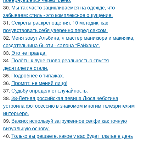
30.
Мы так часто зацикливаемся на одежде, что
забываем: стиль - это комплексное ощущение.
31.
Секреты раскрепощения: 10 методик, как
почувствовать себя уверенно перед сексом!
32.
Меня зовут Альбина, я мастер маникюра и макияжа,
создательница бьюти - салона "Райхана".
33.
Это не правда.
34.
Полёты к луне снова реальностью спустя
десятилетия стали.
35.
Подробнее о типажах.
36.
Промпт: не меняй лицо!
37.
Судьбу определяет случайность.
38.
28-Летняя российская певица Люся чеботина
устроила фотосессию в знакомом многим телезрителям
интерьере.
39.
Важно: используй загруженное селфи как точную
визуальную основу.
40.
Только вы решаете, какое у вас будет платье в день