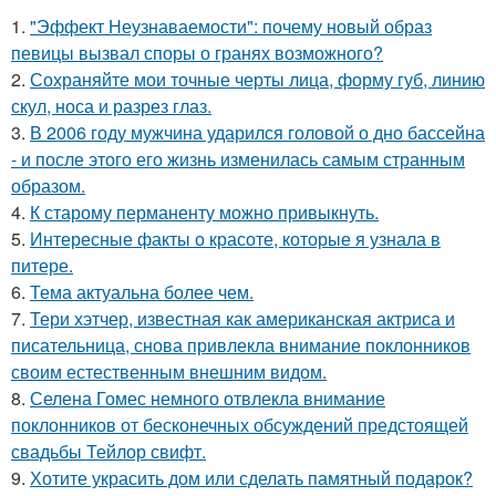
1.
"Эффект Неузнаваемости": почему новый образ
певицы вызвал споры о гранях возможного?
2.
Сохраняйте мои точные черты лица, форму губ, линию
скул, носа и разрез глаз.
3.
В 2006 году мужчина ударился головой о дно бассейна
- и после этого его жизнь изменилась самым странным
образом.
4.
К старому перманенту можно привыкнуть.
5.
Интересные факты о красоте, которые я узнала в
питере.
6.
Тема актуальна более чем.
7.
Тери хэтчер, известная как американская актриса и
писательница, снова привлекла внимание поклонников
своим естественным внешним видом.
8.
Селена Гомес немного отвлекла внимание
поклонников от бесконечных обсуждений предстоящей
свадьбы Тейлор свифт.
9.
Хотите украсить дом или сделать памятный подарок?