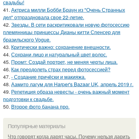
свадьбы!
41.
Актриса милли Бобби Браун из "Очень Странных
дел" отпраздновала свое 22-летие.
42.
Звезды. В сети раскритиковали новую фотосессию
племянницы принцессы Дианы китти Спенсер для
бразильского Vogue.
43.
Критически важно: сохранение внешности.
44.
Сохрани лицо и натуральный цвет волос.
45.
Промт: Создай портрет, не меняя черты лица.
46.
Как преодолеть страх перед фотосессией?
47.
- Создание причёски и макияжа.
48.
Аамито лагум для Harper's Bazaar UK, апрель 2019 г.
49.
Репетиция образа невесты - очень важный момент
подготовки к свадьбе.
50.
Второе фото банана про.
Популярные материалы
Что говорят когда дарят часы. Почему нельзя дарить