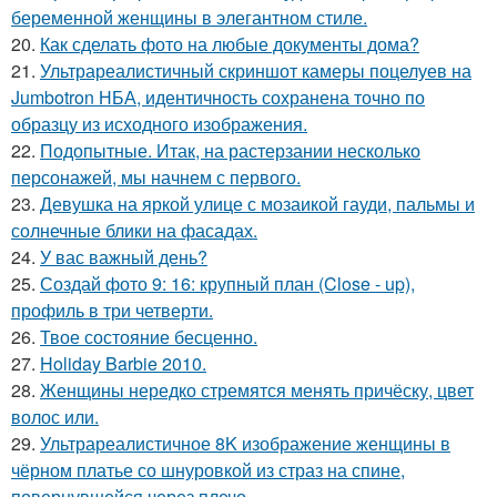
беременной женщины в элегантном стиле.
20.
Как сделать фото на любые документы дома?
21.
Ультрареалистичный скриншот камеры поцелуев на
Jumbotron НБА, идентичность сохранена точно по
образцу из исходного изображения.
22.
Подопытные. Итак, на растерзании несколько
персонажей, мы начнем с первого.
23.
Девушка на яркой улице с мозаикой гауди, пальмы и
солнечные блики на фасадах.
24.
У вас важный день?
25.
Создай фото 9: 16: крупный план (Close - up),
профиль в три четверти.
26.
Твое состояние бесценно.
27.
Holiday Barbie 2010.
28.
Женщины нередко стремятся менять причёску, цвет
волос или.
29.
Ультрареалистичное 8K изображение женщины в
чёрном платье со шнуровкой из страз на спине,
повернувшейся через плечо.