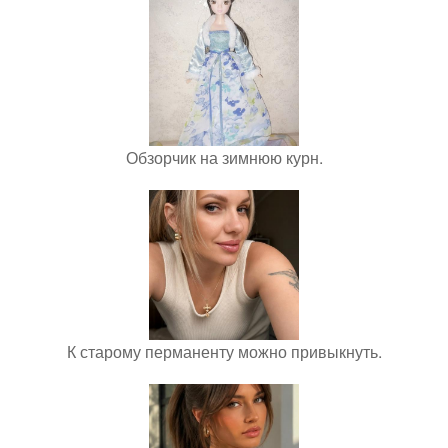
Обзорчик на зимнюю курн.
К старому перманенту можно привыкнуть.