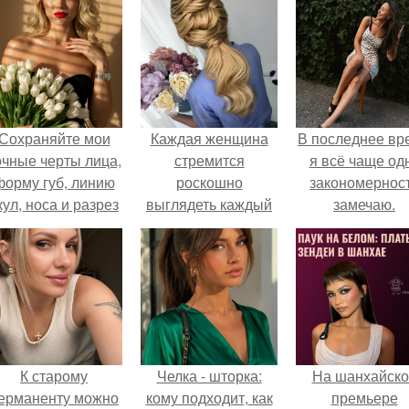
Сохраняйте мои
Каждая женщина
В последнее вр
очные черты лица,
стремится
я всё чаще од
форму губ, линию
роскошно
закономернос
кул, носа и разрез
выглядеть каждый
замечаю.
глаз.
день.
К старому
Челка - шторка:
На шанхайско
ерманенту можно
кому подходит, как
премьере