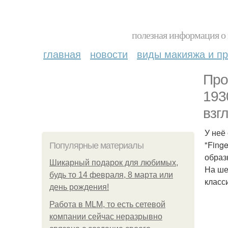
полезная информация о 
главная
новости
виды макияжа и пр
Про
193
взг
У неё
"Fing
Популярные материалы
образ
Шикарный подарок для любимых,
На ше
будь то 14 февраля, 8 марта или
класс
день рождения!
Работа в MLM, то есть сетевой
компании сейчас неразрывно