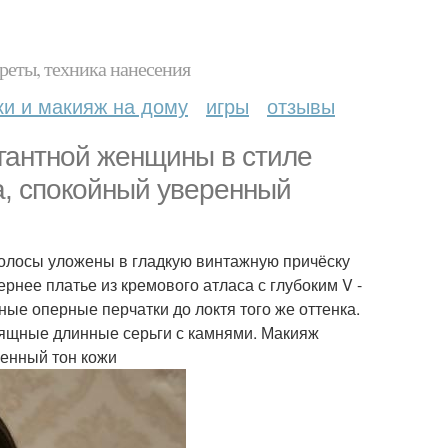
реты, техника нанесения
ки и макияж на дому
игры
отзывы
гантной женщины в стиле
за, спокойный уверенный
волосы уложены в гладкую винтажную причёску
ернее платье из кремового атласа с глубоким V -
ые оперные перчатки до локтя того же оттенка.
зящные длинные серьги с камнями. Макияж
венный тон кожи