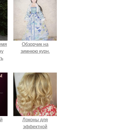
емя
Обзорчик на
ну
зимнюю курн.
ть
й
Локоны для
эффектной