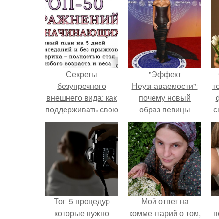
Секреты
"Эффект
безупречного
Неузнаваемости":
т
внешнего вида: как
почему новый
поддерживать свою
образ певицы
с
красоту
вызвал споры о
гранях
возможного?
Топ 5 процедур
Мой ответ на
которые нужно
комментарий о том,
п