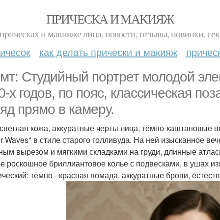
ПРИЧЕСКА И МАКИЯЖ
прическах и макияже лица, новости, отзывы, новинки, сек
ичесок
как делать прически и макияж
причес
мт: Студийный портрет молодой эле
0-х годов, по пояс, классическая по
ляд прямо в камеру.
 светлая кожа, аккуратные черты лица, тёмно-каштановые 
er Waves" в стиле старого голливуда. На ней изысканное веч
ным вырезом и мягкими складками на груди, длинные атласн
е роскошное бриллиантовое колье с подвесками, в ушах и
ический: тёмно - красная помада, аккуратные брови, естест