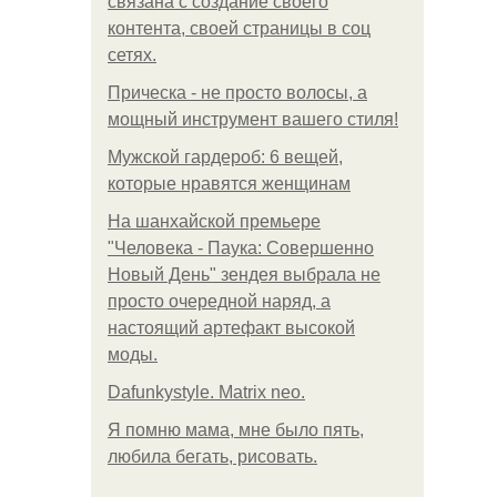
связана с создание своего
контента, своей страницы в соц
сетях.
Прическа - не просто волосы, а
мощный инструмент вашего стиля!
Мужской гардероб: 6 вещей,
которые нравятся женщинам
На шанхайской премьере
"Человека - Паука: Совершенно
Новый День" зендея выбрала не
просто очередной наряд, а
настоящий артефакт высокой
моды.
Dafunkystyle. Matrix neo.
Я помню мама, мне было пять,
любила бегать, рисовать.