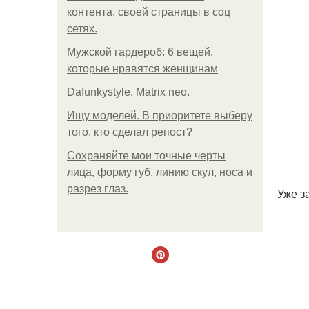
контента, своей страницы в соц
сетях.
Мужской гардероб: 6 вещей,
которые нравятся женщинам
Dafunkystyle. Matrix neo.
Ищу моделей. В приоритете выберу
того, кто сделал репост?
Сохраняйте мои точные черты
лица, форму губ, линию скул, носа и
разрез глаз.
Уже з