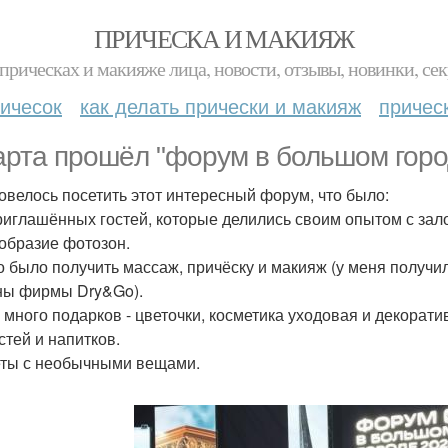
ПРИЧЕСКА И МАКИЯЖ
прическах и макияже лица, новости, отзывы, новинки, сек
ичесок
как делать прически и макияж
причес
арта прошёл "форум в большом горо
овелось посетить этот интересный форум, что было:
риглашённых гостей, которые делились своим опытом с зал
образие фотозон.
 было получить массаж, причёску и макияж (у меня получил
ы фирмы Dry&Go).
 много подарков - цветочки, косметика уходовая и декоратив
стей и напитков.
ты с необычными вещами.