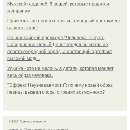
Мужской гардероб: 6 вещей, которые нравятся
женщинам
Прическа - не просто волосы, а мощный инструмент
вашего стиля!
На шанхайской премьере "Человека - Паука:
Совершенно Новый День" зендея выбрала не
просто очередной наряд, а настоящий артефакт
высокой моды.
Улыбка - это не мелочь, а деталь, которая меняет
весь образ человека.
"Эффект Неузнаваемости": почему новый образ
певицы вызвал споры о гранях возможного?
© 2026 Прическа и макияж
Контакты
Пользовательское соглашение