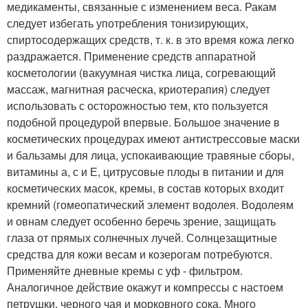
медикаменты, связанные с изменением веса. Ракам
следует избегать употребления тонизирующих,
спиртосодержащих средств, т. к. в это время кожа легко
раздражается. Применение средств аппаратной
косметологии (вакуумная чистка лица, согревающий
массаж, магнитная расческа, криотерапия) следует
использовать с осторожностью тем, кто пользуется
подобной процедурой впервые. Большое значение в
косметических процедурах имеют антистрессовые маски
и бальзамы для лица, успокаивающие травяные сборы,
витамины а, с и Е, цитрусовые плоды в питании и для
косметических масок, кремы, в состав которых входит
кремний (гомеопатический элемент водолея. Водолеям
и овнам следует особенно беречь зрение, защищать
глаза от прямых солнечных лучей. Солнцезащитные
средства для кожи весам и козерогам потребуются.
Применяйте дневные кремы с уф - фильтром.
Аналогичное действие окажут и компрессы с настоем
петрушки, черного чая и морковного сока. Много