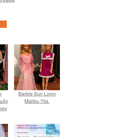
 и макияж
е
Barbie Sun Lovin
дьбу
Malibu 70s.
еру