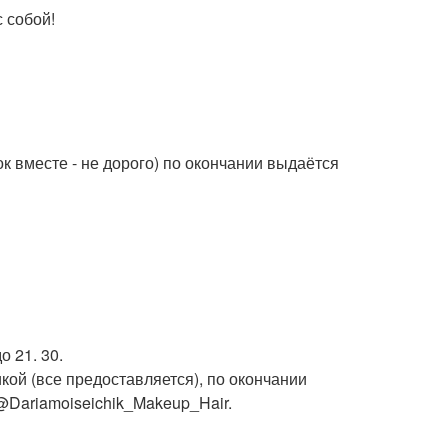
 собой!
ок вместе - не дорого) по окончании выдаётся
до 21. 30.
ой (все предоставляется), по окончании
Dariamoiseichik_Makeup_Hair.