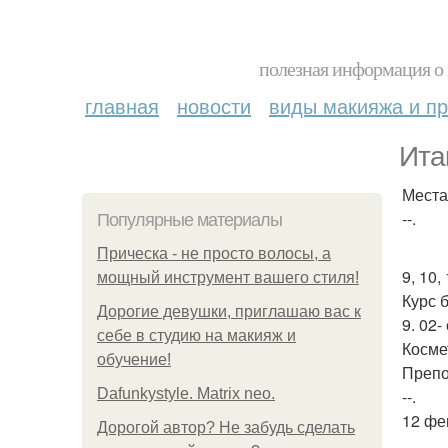
полезная информация о 
главная
новости
виды макияжа и пр
Ита
Места
--.
Популярные материалы
Прическа - не просто волосы, а
9, 10,
мощный инструмент вашего стиля!
Курс 
Дорогие девушки, приглашаю вас к
9. 02-
себе в студию на макияж и
Косме
обучение!
Препо
Dafunkystyle. Matrix neo.
--.
12 фе
Дорогой автор? Не забудь сделать