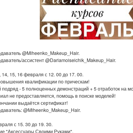
даватель @Miheenko_Makeup_Hair.
даватель/ассистент @Dariamoiseichik_Makeup_Hair.
, 14, 15, 16 февраля с 12. 00 до 17. 00.
повышения квалификации по прическам!
й подряд - 5 полноценных демонстраций + 5 отработок на м
иал не предоставляется, помощь в поиске моделей!
ончании выдаётся сертификат!
даватель: @Miheenko_Makeup_Hair.
раля с 15. 30 до 19. 30.
ие "Аксессуары Своими Руками".