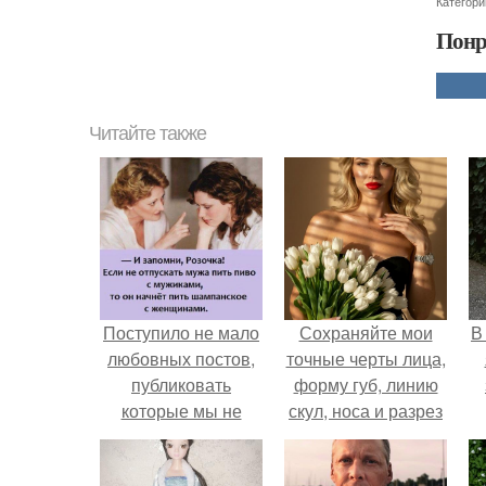
Категори
Понр
Читайте также
Поступило не мало
Сохраняйте мои
В
любовных постов,
точные черты лица,
публиковать
форму губ, линию
которые мы не
скул, носа и разрез
стали.
глаз.