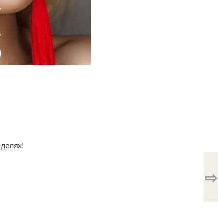
оделях!
⇨