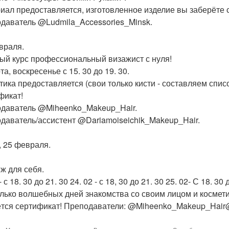
иал предоставляется, изготовленное изделие вы заберёте с
даватель @Ludmila_Accessories_Minsk.
враля.
ый курс профессиональный визажист с нуля!
а, воскресенье с 15. 30 до 19. 30.
тика предоставляется (свои только кисти - составляем спис
фикат!
даватель @Miheenko_Makeup_Hair.
даватель/ассистент @Dariamoiseichik_Makeup_Hair.
, 25 февраля.
ж для себя.
- с 18. 30 до 21. 30 24. 02 - с 18, 30 до 21. 30 25. 02- С 18. 30 
лько волшебных дней знакомства со своим лицом и косметик
тся сертификат! Преподаватели: @Miheenko_Makeup_Hair@