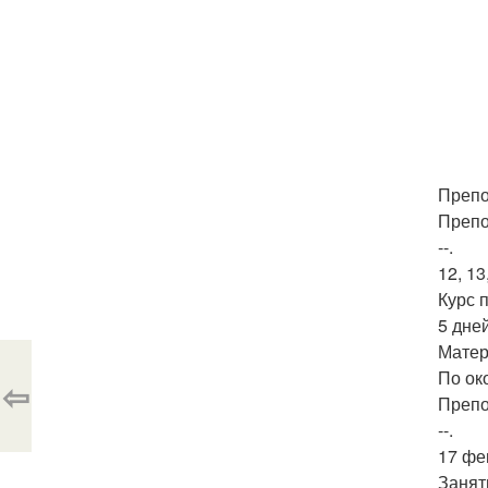
Препо
Препо
--.
12, 13
Курс 
5 дне
Матер
По ок
⇦
Препо
--.
17 фев
Занят