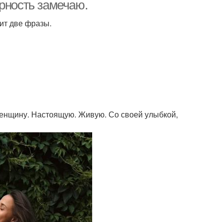
макияж
рность замечаю.
рит две фразы.
женщину. Настоящую. Живую. Со своей улыбкой,