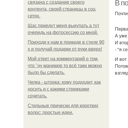
В п
связана с создание своего
контента, своей страницы в соц
Почти
сетях.
Щас приедут меня выкупать а тут
Перва
очередь на фотосессию со мной.
А уже
И вто
Приходи к нам в прикиде в стиле 90
- "я 
х и получай подарки от руки вверх!
И вот
Мой ответ на комментарий о том,
Потом
что "ну маникюр то всё таки можно
взгля
было бы сделать.
Челка - шторка: кому подходит, как
носить и с какими стрижками
сочетать.
Стильные прически для коротких
волос: простые идеи.