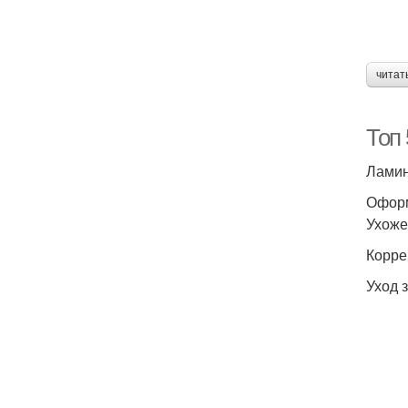
читат
Топ 
Ламин
Оформ
Ухоже
Корре
Уход 