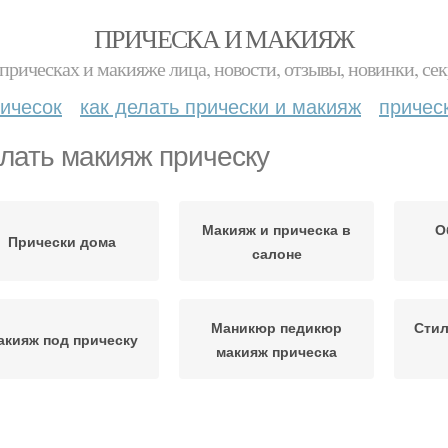
ПРИЧЕСКА И МАКИЯЖ
прическах и макияже лица, новости, отзывы, новинки, сек
ичесок
как делать прически и макияж
причес
лать макияж прическу
Макияж и прическа в
О
Прически дома
салоне
Маникюр педикюр
Стил
акияж под прическу
макияж прическа
Подбор причесок и
Стилист по прическам и
Свад