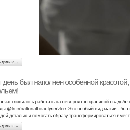
ь дальше →
т день был наполнен особенной красотой
ельем!
осчастливилось работать на невероятно красивой свадьбе
ды @Internationalbeautyservice. Это особый вид магии - бы
ждой деталью и помогать образу трансформироваться вмест
ь дальше →