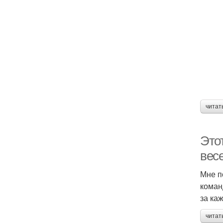
читат
Это
вес
Мне п
коман
за ка
читат