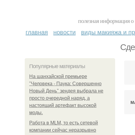
полезная информация о 
главная
новости
виды макияжа и пр
Сде
Популярные материалы
На шанхайской премьере
"Человека - Паука: Совершенно
Новый День" зендея выбрала не
просто очередной наряд, а
М
настоящий артефакт высокой
моды.
Работа в MLM, то есть сетевой
компании сейчас неразрывно