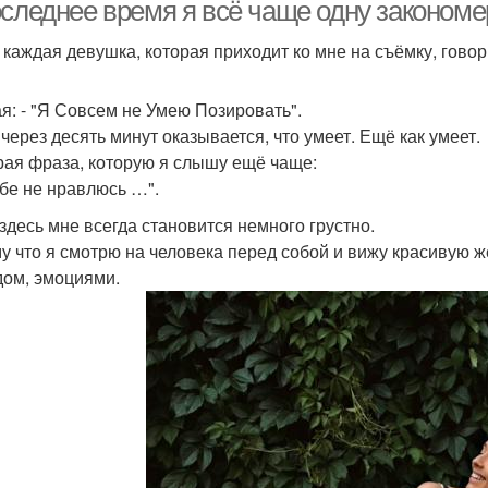
макияжа онлайн
макияжу
оследнее время я всё чаще одну закономе
 каждая девушка, которая приходит ко мне на съёмку, гово
я: - "Я Совсем не Умею Позировать".
 через десять минут оказывается, что умеет. Ещё как умеет.
рая фраза, которую я слышу ещё чаще:
себе не нравлюсь …".
 здесь мне всегда становится немного грустно.
у что я смотрю на человека перед собой и вижу красивую 
дом, эмоциями.