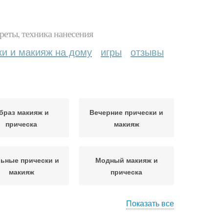
реты, техника нанесения
ки и макияж на дому
игры
отзывы
браз макияж и
Вечерние прически и
прическа
макияж
ьные прически и
Модный макияж и
макияж
прическа
Показать все
ебные прически и