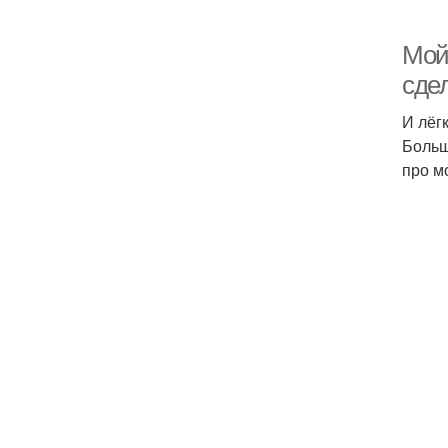
Мой 
сдел
И лёг
Больш
про м