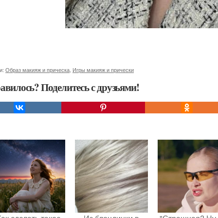
и:
Образ макияж и прическа
,
Игры макияж и прически
авилось? Поделитесь с друзьями!