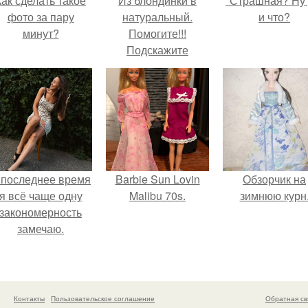
Как сделать такое
Из блондинки в
"Страшная? Ну 
фото за пару
натуральный.
и что?
минут?
Помогите!!!
Подскажите
формулу, из
блондинки в светло
русую
 последнее время
Barbie Sun Lovin
Обзорчик на
я всё чаще одну
Malibu 70s.
зимнюю курн
закономерность
замечаю.
Контакты
Пользовательское соглашение
Обратная св