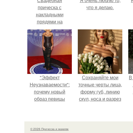
Свадебная
Я очень люблю то,
прическа с
что я делаю.
накладными
прядями на
заколках. Роль
накладных прядей
в создании
свадебной
прически
"Эффект
Сохраняйте мои
В
Неузнаваемости":
точные черты лица,
почему новый
форму губ, линию
образ певицы
скул, носа и разрез
вызвал споры о
глаз.
гранях
возможного?
© 2026 Прическа и макияж