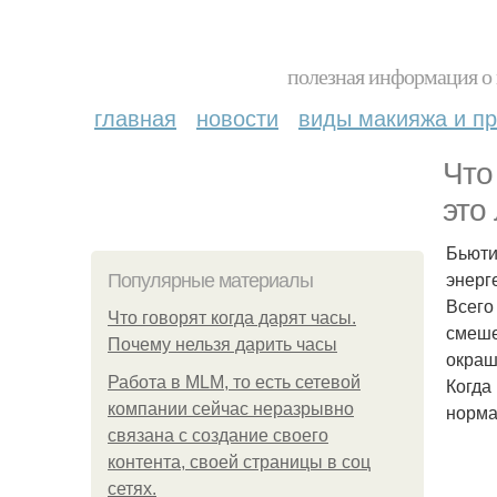
полезная информация о 
главная
новости
виды макияжа и пр
Что
это
Бьюти
энерг
Популярные материалы
Всего
Что говорят когда дарят часы.
смеше
Почему нельзя дарить часы
окраш
Работа в MLM, то есть сетевой
Когда 
компании сейчас неразрывно
норма
связана с создание своего
контента, своей страницы в соц
сетях.