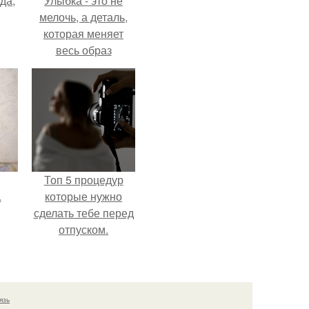
да,
Улыбка - это не
мелочь, а деталь,
которая меняет
весь образ
человека.
Топ 5 процедур
.
которые нужно
сделать тебе перед
отпуском.
язь