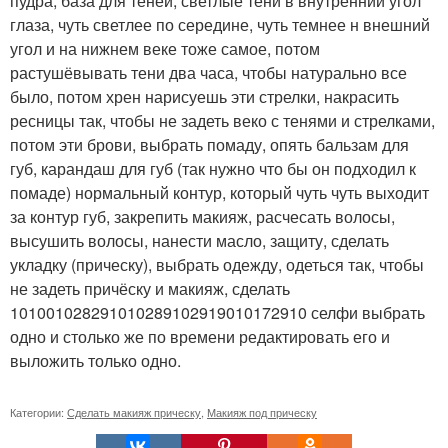
пудра, база для теней, светлые тени в внутренний угол
глаза, чуть светлее по середине, чуть темнее н внешний
угол и на нижнем веке тоже самое, потом
растушёвывать тени два часа, чтобы натурально все
было, потом хрен нарисуешь эти стрелки, накрасить
ресницы так, чтобы не задеть веко с тенями и стрелками,
потом эти брови, выбрать помаду, опять бальзам для
губ, карандаш для губ (так нужно что бы он подходил к
помаде) нормальный контур, который чуть чуть выходит
за контур губ, закрепить макияж, расчесать волосы,
высушить волосы, нанести масло, защиту, сделать
укладку (прическу), выбрать одежду, одеться так, чтобы
не задеть причёску и макияж, сделать
101001028291010289102919010172910 селфи выбрать
одно и столько же по времени редактировать его и
выложить только одно.
Категории:
Сделать макияж прическу
,
Макияж под прическу