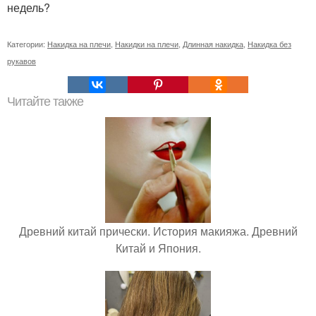
недель?
Категории:
Накидка на плечи
,
Накидки на плечи
,
Длинная накидка
,
Накидка без
рукавов
Читайте также
Древний китай прически. История макияжа. Древний
Китай и Япония.