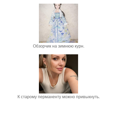
Обзорчик на зимнюю курн.
К старому перманенту можно привыкнуть.