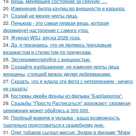
19.
Вещь, меняющее состояние за секунду ….
20.
Изменение билла каулиц во внешности и карьера.
21.
Создай не меняя черты лица.
22.
Пеньюар - это самая первая вещь, которая
формирует настроение с самого утра.
23.
Журнал WSJ, весна 2026 года.
24.
Да, я признаюсь, что не являюсь трендовым
визажистом и стилистом по прическам.
25.
Экспериментируйте с внешностью.
26.
Создайте изображение, не изменяя черты лица
женщины, стоящей между двумя доберманами.
27.
Сказать, что я ждала эти фото с нетерпением - ничего
не сказать!
28.
Костюмы джейн фонды из фильма "Барбарелла".
29.
Свадьбы "Просто Расписаться" дорожают: скромная
церемония может обойтись в 350 000.
30.
Пробный макияж и укладка - ваша возможность
тщательно подготовиться к свадебному дню.
31.
Олег табаков сыграл миссис Эндрю в фильме "Мэри