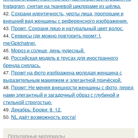
Instagram, снятая на тканевой циклораме из шёлка.
42.
Сохрани идентичность, черты лица, пропорции и
внешний вид женщины с референсного изображения.
43.
Промт. Сохрани лицо и натуральный цвет волос.
44.
Сервисы где можно повторить промт: t.
me/Gptchatnei.
45.
Мороз и солнце, день чудесный.
46.
Российская модель в трусах для иностранного
бренда снялась.
47.
Промт на фото изображена молодая женщина с
выразительным макияжем и элегантной причёской.
48.
Промт: Не меняя внешности женщины с фото, перед
нами элегантный и загадочный образ с глубиной и
стильной строгостью.
49.
Декабрь: Брови: 8. 12.
50.
NL даёт возможность роста!
Популярные материалы