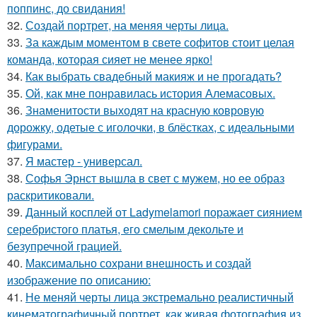
поппинс, до свидания!
32.
Создай портрет, на меняя черты лица.
33.
За каждым моментом в свете софитов стоит целая
команда, которая сияет не менее ярко!
34.
Как выбрать свадебный макияж и не прогадать?
35.
Ой, как мне понравилась история Алемасовых.
36.
Знаменитости выходят на красную ковровую
дорожку, одетые с иголочки, в блёстках, с идеальными
фигурами.
37.
Я мастер - универсал.
38.
Софья Эрнст вышла в свет с мужем, но ее образ
раскритиковали.
39.
Данный косплей от Ladymelamori поражает сиянием
серебристого платья, его смелым декольте и
безупречной грацией.
40.
Максимально сохрани внешность и создай
изображение по описанию:
41.
Не меняй черты лица экстремально реалистичный
кинематографичный портрет, как живая фотография из