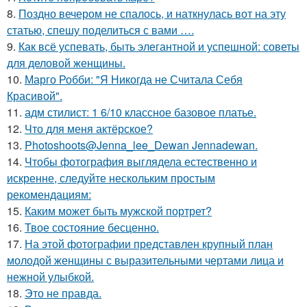
8.
Поздно вечером не спалось, и наткнулась вот на эту
статью, спешу поделиться с вами ….
9.
Как всё успевать, быть элегантной и успешной: советы
для деловой женщины.
10.
Марго Робби: "Я Никогда не Считала Себя
Красивой".
11.
адм стилист: 1 6/10 классное базовое платье.
12.
Что для меня актёрское?
13.
Photoshoots@Jenna_lee_Dewan Jennadewan.
14.
Чтобы фотография выглядела естественно и
искренне, следуйте нескольким простым
рекомендациям:
15.
Каким может быть мужской портрет?
16.
Твое состояние бесценно.
17.
На этой фотографии представлен крупный план
молодой женщины с выразительными чертами лица и
нежной улыбкой.
18.
Это не правда.