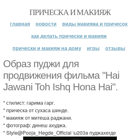
ПРИЧЕСКА И МАКИЯЖ
главная
новости
виды макияжа и причесок
как делать прически и макияж
прически и макияж на дому
игры
отзывы
Образ пуджи для
продвижения фильма "Hai
Jawani Toh Ishq Hona Hai".
* стилист: гарима гарг.
* прическа от сухаса шинде.
* макияж от митеша раджани.
* фотограф: динеш ахуджа.
* Style@Pooja_Hegde_Official \u203a пуджахегде