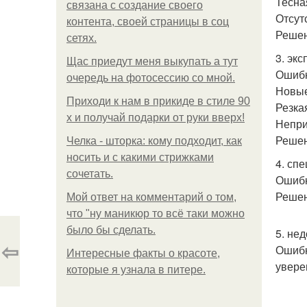
Тесна
связана с создание своего
Отсут
контента, своей страницы в соц
Решен
сетях.
3. эк
Щас приедут меня выкупать а тут
Ошибк
очередь на фотосессию со мной.
Новые
Приходи к нам в прикиде в стиле 90
Резка
х и получай подарки от руки вверх!
Непри
Решен
Челка - шторка: кому подходит, как
носить и с какими стрижками
4. сп
сочетать.
Ошибк
Решен
Мой ответ на комментарий о том,
что "ну маникюр то всё таки можно
было бы сделать.
5. нед
⇦
Ошибк
Интересные факты о красоте,
увере
которые я узнала в питере.