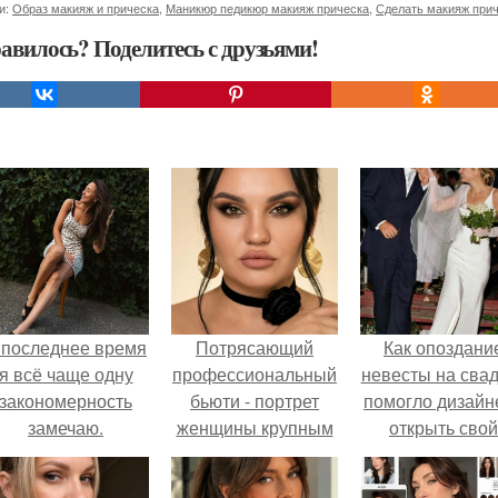
и:
Образ макияж и прическа
,
Маникюр педикюр макияж прическа
,
Сделать макияж при
авилось? Поделитесь с друзьями!
 последнее время
Потрясающий
Как опоздани
я всё чаще одну
профессиональный
невесты на сва
закономерность
бьюти - портрет
помогло дизайн
замечаю.
женщины крупным
открыть свой
планом, снятый с
бренд.
прямого ракурса на