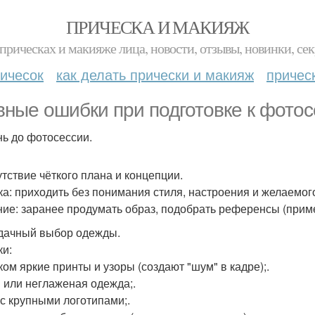
ПРИЧЕСКА И МАКИЯЖ
прическах и макияже лица, новости, отзывы, новинки, сек
ичесок
как делать прически и макияж
причес
вные ошибки при подготовке к фотос
нь до фотосессии.
утствие чёткого плана и концепции.
а: приходить без понимания стиля, настроения и желаемого
ие: заранее продумать образ, подобрать референсы (приме
удачный выбор одежды.
и:
ом яркие принты и узоры (создают "шум" в кадре);.
 или неглаженая одежда;.
с крупными логотипами;.