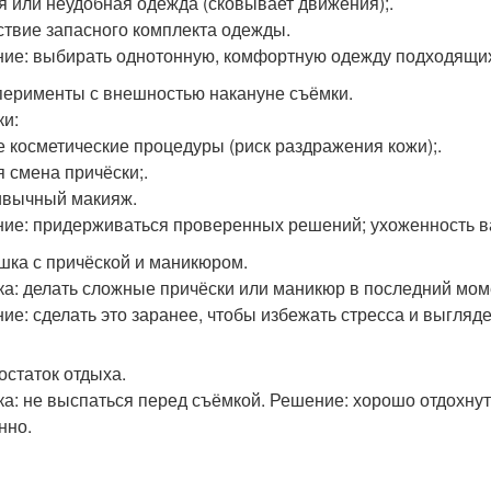
я или неудобная одежда (сковывает движения);.
ствие запасного комплекта одежды.
ие: выбирать однотонную, комфортную одежду подходящих ц
сперименты с внешностью накануне съёмки.
и:
 косметические процедуры (риск раздражения кожи);.
я смена причёски;.
вычный макияж.
ие: придерживаться проверенных решений; ухоженность в
ешка с причёской и маникюром.
а: делать сложные причёски или маникюр в последний мом
ие: сделать это заранее, чтобы избежать стресса и выгляде
остаток отдыха.
а: не выспаться перед съёмкой. Решение: хорошо отдохнут
нно.