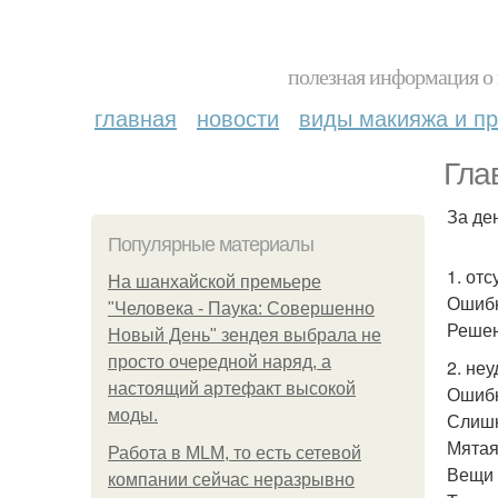
полезная информация о 
главная
новости
виды макияжа и пр
Гла
За де
Популярные материалы
1. отс
На шанхайской премьере
Ошибк
"Человека - Паука: Совершенно
Решен
Новый День" зендея выбрала не
просто очередной наряд, а
2. не
настоящий артефакт высокой
Ошибк
моды.
Слишк
Мятая
Работа в MLM, то есть сетевой
Вещи 
компании сейчас неразрывно