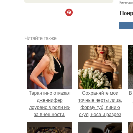
Категори
Понр
Читайте также
Тарантино отказал
Сохраняйте мои
В
дженнифер
точные черты лица,
лоуренс в роли из-
форму губ, линию
за внешности.
скул, носа и разрез
глаз.