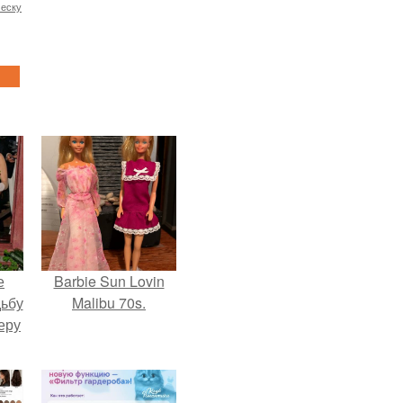
ческу
е
Barbie Sun Lovin
дьбу
Malibu 70s.
еру