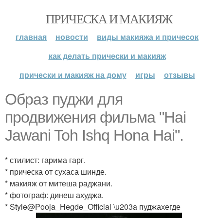
ПРИЧЕСКА И МАКИЯЖ
главная
новости
виды макияжа и причесок
как делать прически и макияж
прически и макияж на дому
игры
отзывы
Образ пуджи для
продвижения фильма "Hai
Jawani Toh Ishq Hona Hai".
* стилист: гарима гарг.
* прическа от сухаса шинде.
* макияж от митеша раджани.
* фотограф: динеш ахуджа.
* Style@Pooja_Hegde_Official \u203a пуджахегде