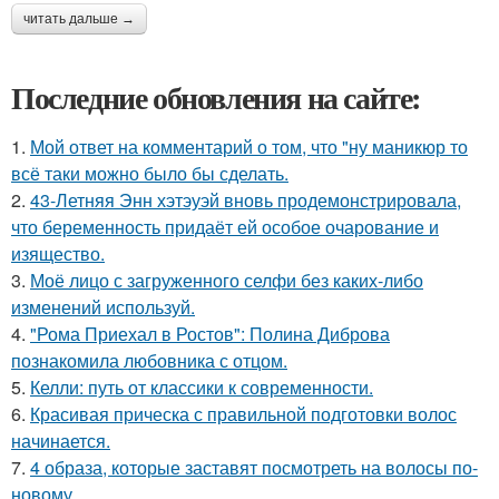
читать дальше →
Последние обновления на сайте:
1.
Мой ответ на комментарий о том, что "ну маникюр то
всё таки можно было бы сделать.
2.
43-Летняя Энн хэтэуэй вновь продемонстрировала,
что беременность придаёт ей особое очарование и
изящество.
3.
Моё лицо с загруженного селфи без каких-либо
изменений используй.
4.
"Рома Приехал в Ростов": Полина Диброва
познакомила любовника с отцом.
5.
Келли: путь от классики к современности.
6.
Красивая прическа с правильной подготовки волос
начинается.
7.
4 образа, которые заставят посмотреть на волосы по-
новому.