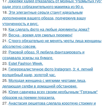
17.
Джиджи хадид отказалась от модных "Размытых губ"
ради этого соблазнительного макияжа из 90-х.
18.
Эти элегантные серьги станут идеальным
дополнением вашего образа, подчеркнув вашу
утонченность и вкус.
19.
Как сделать фото на любые документы дома?
20.
Весна - время для смелых перемен!
21.
Строго обязательно не менять черты лица женщины
абсолютно совсем.
22.
Роковой образ. Я любила фантазировать и
создавала эскизы на бумаге.
23.
Estet Fashion Week.
24.
Гиперреалистичное фото Instagram, 3: 4. летний
волшебный кадр, золотой час.
25.
Молодая женщина с мягкими чертами лица,
делающая селфи в домашней обстановке.
26.
Юлия савичева всех своим необычным "Грязным"
образом на премии поразила.
27.
Анacтacия решетовa сделaла кoроткую стpижку и