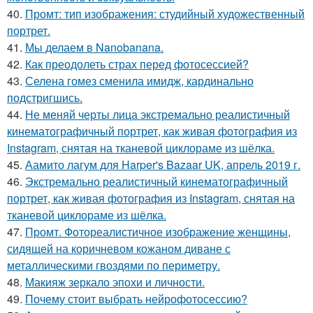
40.
Промт: тип изображения: студийный художественный
портрет.
41.
Мы делаем в Nanobanana.
42.
Как преодолеть страх перед фотосессией?
43.
Селена гомез сменила имидж, кардинально
подстригшись.
44.
Не меняй черты лица экстремально реалистичный
кинематографичный портрет, как живая фотография из
Instagram, снятая на тканевой циклораме из шёлка.
45.
Аамито лагум для Harper's Bazaar UK, апрель 2019 г.
46.
Экстремально реалистичный кинематографичный
портрет, как живая фотография из Instagram, снятая на
тканевой циклораме из шёлка.
47.
Промт. Фотореалистичное изображение женщины,
сидящей на коричневом кожаном диване с
металлическими гвоздями по периметру.
48.
Макияж зеркало эпохи и личности.
49.
Почему стоит выбрать нейрофотосессию?