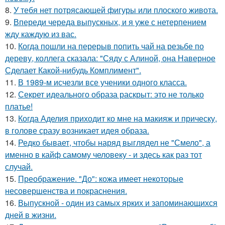
8.
У тебя нет потрясающей фигуры или плоского живота.
9.
Впереди череда выпускных, и я уже с нетерпением
жду каждую из вас.
10.
Когда пошли на перерыв попить чай на резьбе по
дереву, коллега сказала: "Сяду с Алиной, она Наверное
Сделает Какой-нибудь Комплимент".
11.
В 1989-м исчезли все ученики одного класса.
12.
Секрет идеального образа раскрыт: это не только
платье!
13.
Когда Аделия приходит ко мне на макияж и прическу,
в голове сразу возникает идея образа.
14.
Редко бывает, чтобы наряд выглядел не "Смело", а
именно в кайф самому человеку - и здесь как раз тот
случай.
15.
Преображение. "До": кожа имеет некоторые
несовершенства и покраснения.
16.
Выпускной - один из самых ярких и запоминающихся
дней в жизни.