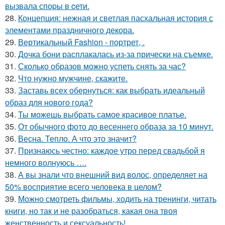
вызвала споpы в cети.
28.
Концепция: нежная и светлая пасхальная история с
элементами праздничного декора.
29.
Вертикальный Fashion - портрет, .
30.
Дочка бони расплакалась из-за прически на съемке.
31.
Сколько образов можно успеть снять за час?
32.
Что нужно мужчине, скажите.
33.
Заставь всех обернуться: как выбрать идеальный
образ для нового года?
34.
Ты можешь выбрать самое красивое платье.
35.
От обычного фото до весеннего образа за 10 минут.
36.
Весна. Тепло. А что это значит?
37.
Признаюсь честно: каждое утро перед свадьбой я
немного волнуюсь ….
38.
А вы знали что внешний вид волос, определяет на
50% восприятие всего человека в целом?
39.
Можно смотреть фильмы, ходить на тренинги, читать
книги, но так и не разобраться, какая она твоя
женственность и сексуальность!