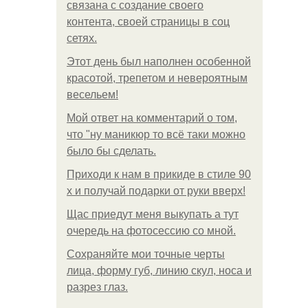
связана с создание своего
контента, своей страницы в соц
сетях.
Этот день был наполнен особенной
красотой, трепетом и невероятным
весельем!
Мой ответ на комментарий о том,
что "ну маникюр то всё таки можно
было бы сделать.
Приходи к нам в прикиде в стиле 90
х и получай подарки от руки вверх!
Щас приедут меня выкупать а тут
очередь на фотосессию со мной.
Сохраняйте мои точные черты
лица, форму губ, линию скул, носа и
разрез глаз.