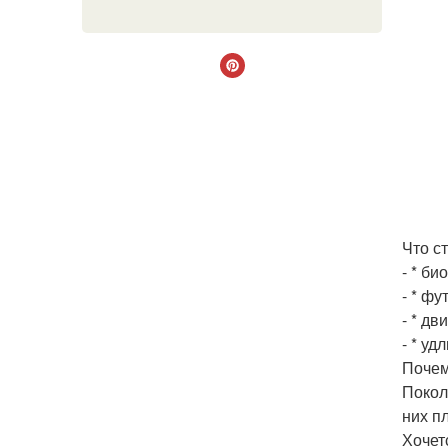
Что с
- * б
- * ф
- * дв
- * у
Почем
Поколе
них пл
Хочетс