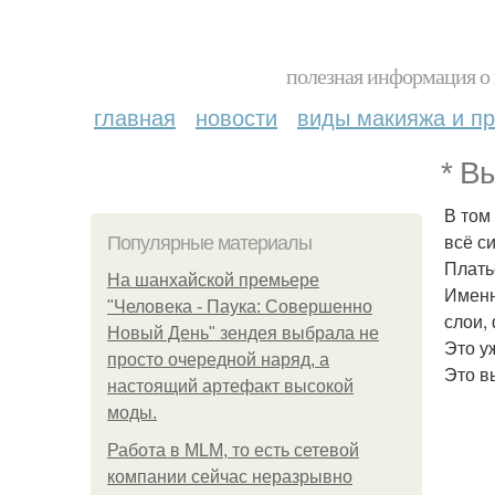
полезная информация о 
главная
новости
виды макияжа и пр
* В
В том
всё с
Популярные материалы
Плать
На шанхайской премьере
Именн
"Человека - Паука: Совершенно
слои,
Новый День" зендея выбрала не
Это у
просто очередной наряд, а
Это в
настоящий артефакт высокой
моды.
Работа в MLM, то есть сетевой
компании сейчас неразрывно