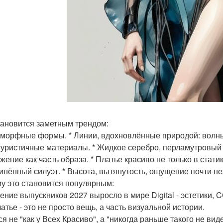
тановится заметным трендом:
иоморфные формы. * Линии, вдохновлённые природой: волны
утуристичные материалы. * Жидкое серебро, перламутровый
ижение как часть образа. * Платье красиво не только в стати
длинённый силуэт. * Высота, вытянутость, ощущение почти н
у это становится популярным:
ние выпускников 2027 выросло в мире Digital - эстетики, CGI
атье - это не просто вещь, а часть визуальной истории.
я не "как у Всех Красиво", а "никогда раньше такого не виде