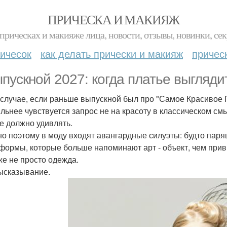
ПРИЧЕСКА И МАКИЯЖ
прическах и макияже лица, новости, отзывы, новинки, сек
ичесок
как делать прически и макияж
причес
ыпускной 2027: когда платье выглядит
 случае, если раньше выпускной был про "Самое Красивое П
ильнее чувствуется запрос не на красоту в классическом см
е должно удивлять.
о поэтому в моду входят авангардные силуэты: будто паря
 формы, которые больше напоминают арт - объект, чем при
же не просто одежда.
ысказывание.