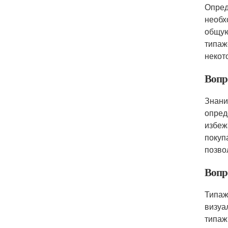
Опред
необх
общую
типаж
некот
Вопр
Знани
опред
избеж
покуп
позво
Вопро
Типаж
визуа
типаж