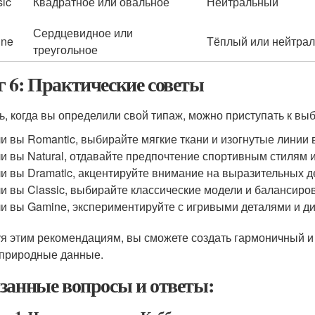
sic
Квадратное или овальное
Нейтральный
Сердцевидное или
ine
Тёплый или нейтра
треугольное
 6: Практические советы
ь, когда вы определили свой типаж, можно приступать к выб
и вы Romantic, выбирайте мягкие ткани и изогнутые линии 
и вы Natural, отдавайте предпочтение спортивным стилям 
и вы Dramatic, акцентируйте внимание на выразительных де
и вы Classic, выбирайте классические модели и балансиро
и вы Gamine, экспериментируйте с игривыми деталями и 
я этим рекомендациям, вы сможете создать гармоничный и
природные данные.
занные вопросы и ответы: