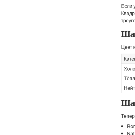
Если 
Квадр
треуг
Шаг
Цвет 
Кате
Холо
Тёпл
Нейт
Шаг
Тепер
Rom
Nat