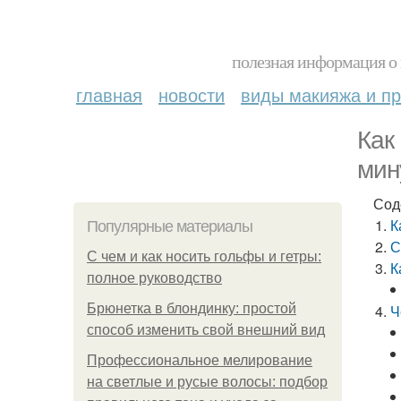
полезная информация о 
главная
новости
виды макияжа и пр
Как
мин
Сод
К
Популярные материалы
С
С чем и как носить гольфы и гетры:
К
полное руководство
Брюнетка в блондинку: простой
Ч
способ изменить свой внешний вид
Профессиональное мелирование
на светлые и русые волосы: подбор