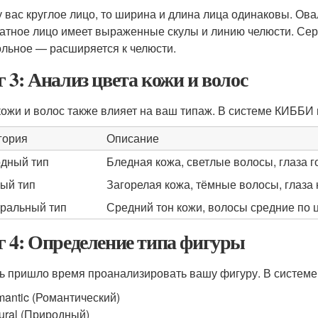
у вас круглое лицо, то ширина и длина лица одинаковы. Ов
атное лицо имеет выраженные скулы и линию челюсти. Серд
ольное — расширяется к челюсти.
 3: Анализ цвета кожи и волос
кожи и волос также влияет на ваш типаж. В системе КИББИ 
гория
Описание
дный тип
Бледная кожа, светлые волосы, глаза 
ый тип
Загорелая кожа, тёмные волосы, глаза
ральный тип
Средний тон кожи, волосы средние по ц
 4: Определение типа фигуры
ь пришло время проанализировать вашу фигуру. В систем
antic (Романтический)
ural (Природный)