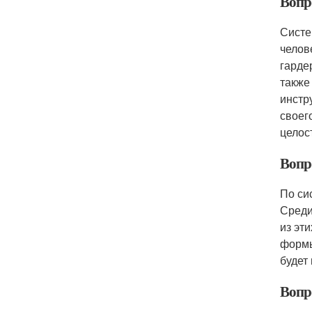
Вопро
Систе
челов
гарде
также
инстр
своег
целос
Вопр
По си
Среди
из эт
формы
будет
Вопр