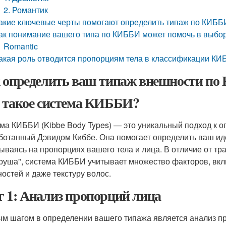
2. Романтик
акие ключевые черты помогают определить типаж по КИББ
ак понимание вашего типа по КИББИ может помочь в выбо
Romantic
акая роль отводится пропорциям тела в классификации К
 определить ваш типаж внешности по 
 такое система КИББИ?
ма КИББИ (Kibbe Body Types) — это уникальный подход к 
ботанный Дэвидом Киббе. Она помогает определить ваш ид
ываясь на пропорциях вашего тела и лица. В отличие от тр
груша", система КИББИ учитывает множество факторов, вк
ностей и даже текстуру волос.
 1: Анализ пропорций лица
м шагом в определении вашего типажа является анализ пр