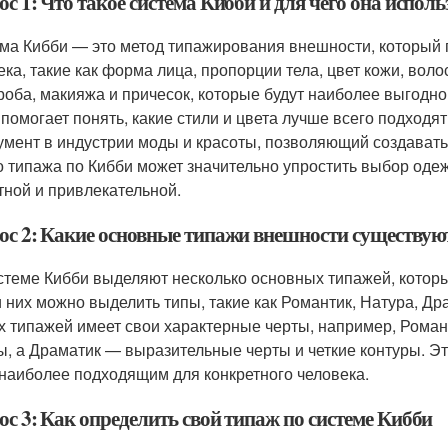
с 1: Что такое система Кибби и для чего она исполь
ма Кибби — это метод типажирования внешности, который
ека, такие как форма лица, пропорции тела, цвет кожи, воло
роба, макияжа и причесок, которые будут наиболее выгодн
 помогает понять, какие стили и цвета лучше всего подходя
умент в индустрии моды и красоты, позволяющий создавать
о типажа по Кибби может значительно упростить выбор оде
тной и привлекательной.
ос 2: Какие основные типажи внешности существуют
стеме Кибби выделяют несколько основных типажей, котор
 них можно выделить типы, такие как Романтик, Натура, Др
их типажей имеет свои характерные черты, например, Роман
, а Драматик — выразительные черты и четкие контуры. Эт
 наиболее подходящим для конкретного человека.
ос 3: Как определить свой типаж по системе Кибби