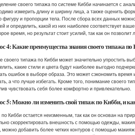
еление своего типажа по системе Кибби начинается с анал
одимо измерить длину и ширину лица, а также оценить форм
 фигуру и пропорции тела. После сбора всех данных можно
ей и определить, какой из них наиболее соответствует ваш
орое время, но результат стоит усилий, так как он позволи
ос 4: Какие преимущества знания своего типажа по
е своего типажа по Кибби может значительно упростить вы
елить, какие стили и цвета будут наиболее выгодно подчер
ать ошибок в выборе образа. Это может сэкономить время и д
ать, а что лучше избегать. Кроме того, понимание своего т
лив чувствовать себя более комфортно и привлекательно.
с 5: Можно ли изменить свой типаж по Кибби, и как
 по Кибби остается неизменным, так как он основан на при
льно скорректировать внешность с помощью одежды, макияж
, можно добавить более четких контуров с помощью макияж