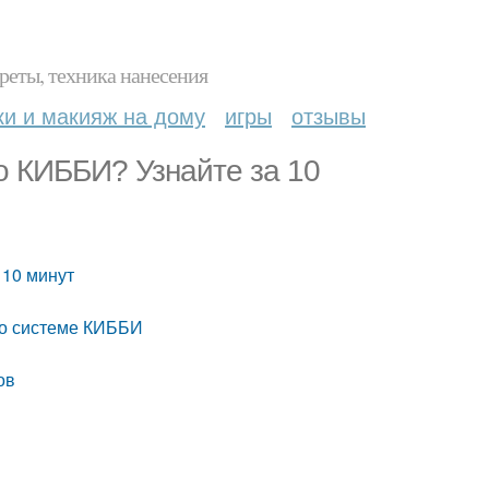
реты, техника нанесения
ки и макияж на дому
игры
отзывы
о КИББИ? Узнайте за 10
 10 минут
по системе КИББИ
ов