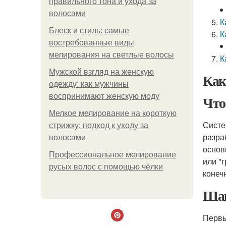
правильного тона и ухода за
волосами
К
Блеск и стиль: самые
К
востребованные виды
мелирования на светлые волосы
К
Мужской взгляд на женскую
Как
одежду: как мужчины
воспринимают женскую моду
Что
Мелкое мелирование на короткую
Систе
стрижку: подход к уходу за
разра
волосами
основ
Профессиональное мелирование
или "
русых волос с помощью чёлки
конеч
Шаг
Первы