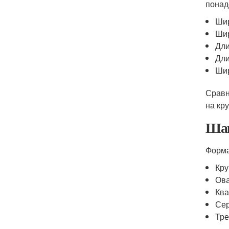
понад
Шир
Шир
Дли
Дли
Шир
Сравн
на кр
Шаг
Форма
Кру
Ов
Ква
Се
Тре