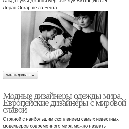
Альдо Гуччи;Джанни Версаче;Луи Виттон;Ив Сен
Лоран;Оскар де ла Рента.
читать дальше →
Модные дизайнеры одежды мира.
Европейские дизайнеры с мировой
славой
Страной с наибольшим скоплением самых известных
модельеров современного мира можно назвать