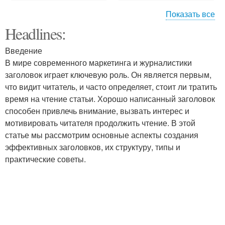
Показать все
Headlines:
Советы для
Советы по уходу
посетителей
Введение
В мире современного маркетинга и журналистики
заголовок играет ключевую роль. Он является первым,
что видит читатель, и часто определяет, стоит ли тратить
Советы для туристов
Практичные советы
время на чтение статьи. Хорошо написанный заголовок
способен привлечь внимание, вызвать интерес и
мотивировать читателя продолжить чтение. В этой
статье мы рассмотрим основные аспекты создания
Советы для создания
Советы для новичков
эффективных заголовков, их структуру, типы и
практические советы.
Советы от дизайнера-
самоучки