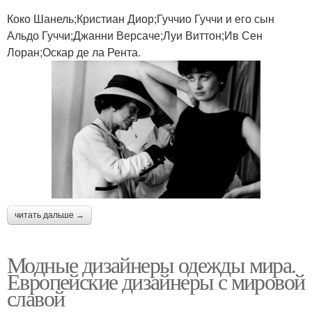
Коко Шанель;Кристиан Диор;Гуччио Гуччи и его сын
Альдо Гуччи;Джанни Версаче;Луи Виттон;Ив Сен
Лоран;Оскар де ла Рента.
читать дальше →
Модные дизайнеры одежды мира.
Европейские дизайнеры с мировой
славой