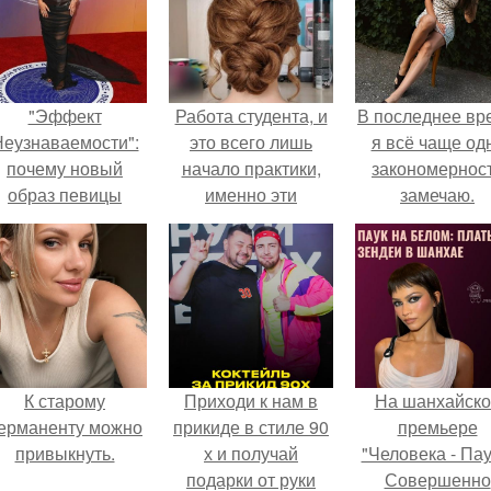
"Эффект
Работа студента, и
В последнее вр
еузнаваемости":
это всего лишь
я всё чаще од
почему новый
начало практики,
закономернос
образ певицы
именно эти
замечаю.
вызвал споры о
прически вообще
гранях
первый раз
возможного?
сделала.
К старому
Приходи к нам в
На шанхайско
ерманенту можно
прикиде в стиле 90
премьере
привыкнуть.
х и получай
"Человека - Пау
подарки от руки
Совершенно