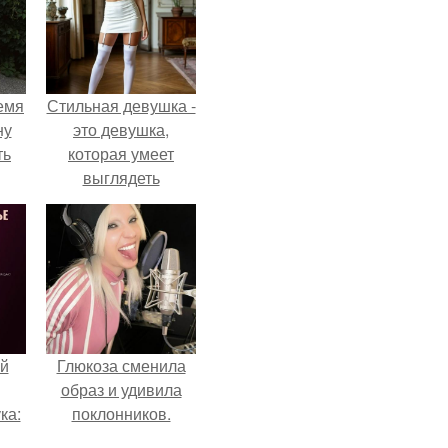
емя
Стильная девушка -
ну
это девушка,
ть
которая умеет
выглядеть
привлекательно и
элегантно в любои
ситуации.
й
Глюкоза сменила
образ и удивила
ка:
поклонников.