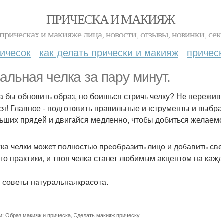
ПРИЧЕСКА И МАКИЯЖ
прическах и макияже лица, новости, отзывы, новинки, сек
ичесок
как делать прически и макияж
причес
альная челка за пару минут.
а бы обновить образ, но боишься стричь челку? Не пережив
ся! Главное - подготовить правильные инструменты и выбр
ьших прядей и двигайся медленно, чтобы добиться желаемо
ка челки может полностью преобразить лицо и добавить све
го практики, и твоя челка станет любимым акцентом на каж
 советы натуральнаякрасота.
и:
Образ макияж и прическа
,
Сделать макияж прическу