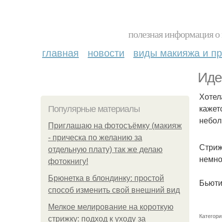
полезная информация о 
главная
новости
виды макияжа и пр
Иде
Хотел
кажет
Популярные материалы
небол
Приглашаю на фотосъёмку (макияж
- прическа по желанию за
Стриж
отдельную плату) так же делаю
немно
фотокнигу!
Брюнетка в блондинку: простой
Бьюти
способ изменить свой внешний вид
Мелкое мелирование на короткую
Категори
стрижку: подход к уходу за