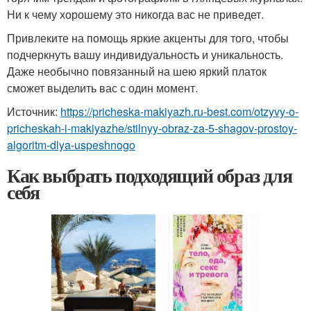
Ни к чему хорошему это никогда вас не приведет.
Привлеките на помощь яркие акценты для того, чтобы
подчеркнуть вашу индивидуальность и уникальность.
Даже необычно повязанный на шею яркий платок
сможет выделить вас с один момент.
Источник:
https://pricheska-makiyazh.ru-best.com/otzyvy-o-
pricheskah-i-makiyazhe/stilnyy-obraz-za-5-shagov-prostoy-
algoritm-dlya-uspeshnogo
Как выбрать подходящий образ для
себя