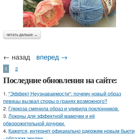
читать дальше →
← назад
вперед →
1
2
Последние обновления на сайте:
1.
"Эффект Неузнаваемости": почему новый образ
певицы вызвал споры о гранях возможного?
2.
Глюкоза сменила образ и удивила поклонников.
3.
Локоны для эффектной мамочки и её
обворожительной дочурки.
4.
Кажется, интернет официально одержим новым бьюти
- образом зендеи.