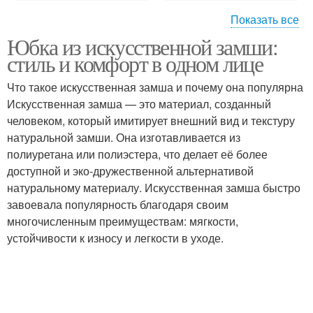
Показать все
Юбка из искусственной замши:
Советы по выбору
Эффективные советы
стиль и комфорт в одном лице
Что такое искусственная замша и почему она популярна
Искусственная замша — это материал, созданный
Советы для женской
человеком, который имитирует внешний вид и текстуру
Правильный уход
красоты
натуральной замши. Она изготавливается из
полиуретана или полиэстера, что делает её более
доступной и эко-дружественной альтернативой
натуральному материалу. Искусственная замша быстро
Уход за кожей
Утренний уход
завоевала популярность благодаря своим
многочисленным преимуществам: мягкости,
устойчивости к износу и легкости в уходе.
Вечерний уход
Уход за волосами