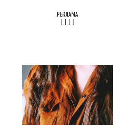
Советы для здорового
Основные советы
сна
Бесплатные советы
Шаги по уходу
Советы по макияжу
Средства для ухода
Дополнительные
Советы для стильного
советы
образа