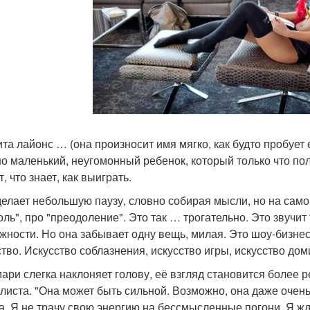
ита лайонс … (она произносит имя мягко, как будто пробует 
о маленький, неугомонный ребенок, который только что пол
, что знает, как выиграть.
делает небольшую паузу, словно собирая мысли, но на само
оль", про "преодоление". Это так … трогательно. Это звучит 
жности. Но она забывает одну вещь, милая. Это шоу-бизнес
ство. Искусство соблазнения, искусство игры, искусство до
мари слегка наклоняет голову, её взгляд становится более 
листа. "Она может быть сильной. Возможно, она даже очень 
а. Я не трачу свою энергию на бессмысленные погони. Я ж