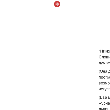
"Никк
Словн
думает
(Она 
про"б
возмо
искус
(Ева 
журна
львиц