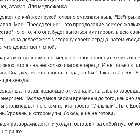
онец атакую. Для медвежонка.
делает легкий жест рукой, словно смахивая пыль. "Ее"прыжк
тавая. Мое "Преодоление" - это преодоление всех ее жалки
ство" - это то, что она будет пытаться имитировать всю сво
ет … (она делает жест в сторону своего сердца, затем уводи
о, что делает меня мной.
мари смотрит прямо в камеру, её голос становится чуть бо
 знаю, что я - на несколько шагов впереди. И не только в п
мы. Она думает, что пришла сюда, чтобы "Показать" себя. А 
ящая звезда.
делает шаг назад, подальше от журналиста, словно заверша
 энергией. Наслаждайся своим временем до того, как оно за
 ты столкнешься не с кем-то, кто просто "Сильный". Ты с Ево
ь. Уровень, к которому ты, боюсь, еще не готова.
мари разворачивается и уходит, оставляя за собой пустой к
 на ринге.