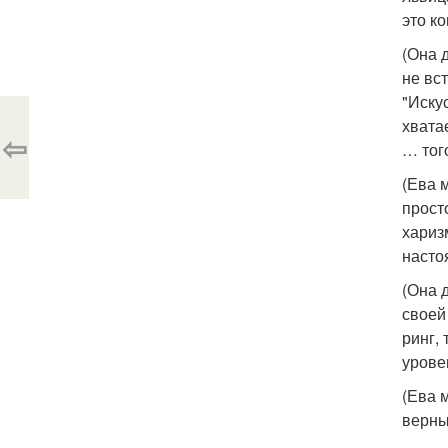
это к
(Она 
не вс
"Искус
хвата
⇦
… тог
(Ева 
просто
хариз
насто
(Она 
своей
ринг,
уровен
(Ева 
верны