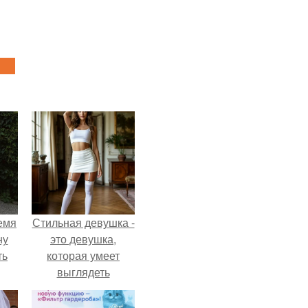
емя
Стильная девушка -
ну
это девушка,
ть
которая умеет
выглядеть
привлекательно и
элегантно в любои