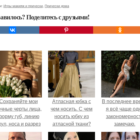
и:
Игры макияж и прически
,
Прически дома
авилось? Поделитесь с друзьями!
Сохраняйте мои
Атласная юбка с
В последнее вр
очные черты лица,
чем носить. С чем
я всё чаще од
форму губ, линию
носить юбку из
закономернос
кул, носа и разрез
атласной ткани?
замечаю.
глаз.