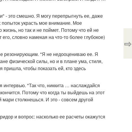
и" - это смешно. Я могу перепрыгнуть ее, даже
х попыток украсть мое внимание. Мое
ю жизнь, но так и не поймет. Потому что ей не
т его, словно намекая на что-то более глубокое)
⇨
лее резонирующим. "Я не недооцениваю ее. Я
лане физической силы, но и в плане ума, стиля,
я пришла, чтобы показать ей, кто здесь
я интервью. "Так что, никкита … наслаждайся
кончится. Потому что когда ты выйдешь на этот
й мари столкнешься. И это - совсем другой
оридор и вопрос: насколько ее расчеты окажутся