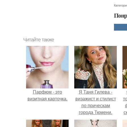
Категори
Понр
Читайте также
Парфюм - это
Я Таня Гилева -
визитная карточка.
визажист и стилист
т
по прическам
города Тюмени.
с