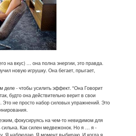
его на вкус) … она полна энергии, это правда.
учил новую игрушку. Она бегает, прыгает,
м деле - чтобы усилить эффект. "Она Говорит
так, будто она действительно верит в свои
. Это не просто набор силовых упражнений. Это
минирования.
резким, фокусируясь на чем-то невидимом для
сильна. Как силен медвежонок. Но я … я -
ду. Я наблюдаю. Я момент выбираю. И когда я …