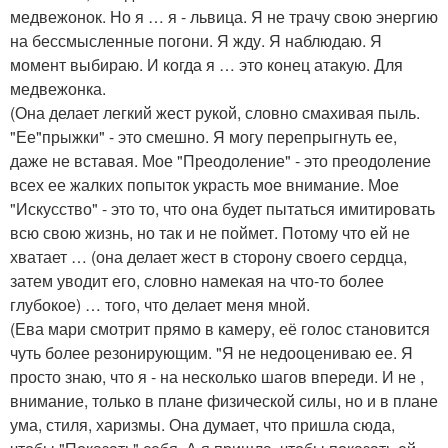
медвежонок. Но я … я - львица. Я не трачу свою энергию
на бессмысленные погони. Я жду. Я наблюдаю. Я
момент выбираю. И когда я … это конец атакую. Для
медвежонка.
(Она делает легкий жест рукой, словно смахивая пыль.
"Ее"прыжки" - это смешно. Я могу перепрыгнуть ее,
даже не вставая. Мое "Преодоление" - это преодоление
всех ее жалких попыток украсть мое внимание. Мое
"Искусство" - это то, что она будет пытаться имитировать
всю свою жизнь, но так и не поймет. Потому что ей не
хватает … (она делает жест в сторону своего сердца,
затем уводит его, словно намекая на что-то более
глубокое) … того, что делает меня мной.
(Ева мари смотрит прямо в камеру, её голос становится
чуть более резонирующим. "Я не недооцениваю ее. Я
просто знаю, что я - на несколько шагов впереди. И не ,
внимание, только в плане физической силы, но и в плане
ума, стиля, харизмы. Она думает, что пришла сюда,