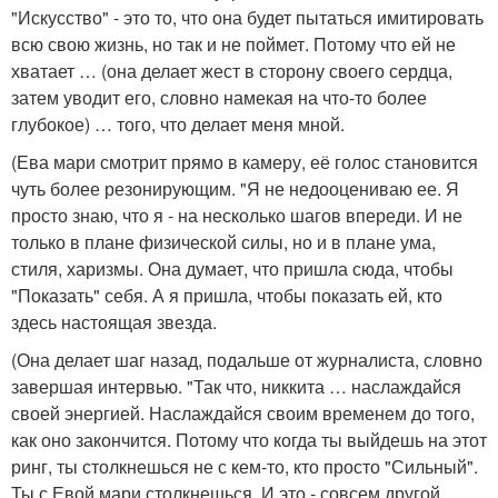
"Искусство" - это то, что она будет пытаться имитировать
всю свою жизнь, но так и не поймет. Потому что ей не
хватает … (она делает жест в сторону своего сердца,
затем уводит его, словно намекая на что-то более
глубокое) … того, что делает меня мной.
(Ева мари смотрит прямо в камеру, её голос становится
чуть более резонирующим. "Я не недооцениваю ее. Я
просто знаю, что я - на несколько шагов впереди. И не
только в плане физической силы, но и в плане ума,
стиля, харизмы. Она думает, что пришла сюда, чтобы
"Показать" себя. А я пришла, чтобы показать ей, кто
здесь настоящая звезда.
(Она делает шаг назад, подальше от журналиста, словно
завершая интервью. "Так что, никкита … наслаждайся
своей энергией. Наслаждайся своим временем до того,
как оно закончится. Потому что когда ты выйдешь на этот
ринг, ты столкнешься не с кем-то, кто просто "Сильный".
Ты с Евой мари столкнешься. И это - совсем другой