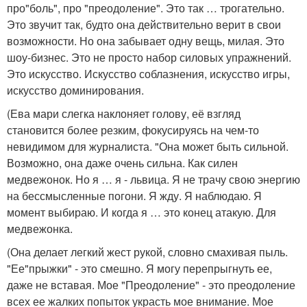
про"боль", про "преодоление". Это так … трогательно.
Это звучит так, будто она действительно верит в свои
возможности. Но она забывает одну вещь, милая. Это
шоу-бизнес. Это не просто набор силовых упражнений.
Это искусство. Искусство соблазнения, искусство игры,
искусство доминирования.
(Ева мари слегка наклоняет голову, её взгляд
становится более резким, фокусируясь на чем-то
невидимом для журналиста. "Она может быть сильной.
Возможно, она даже очень сильна. Как силен
медвежонок. Но я … я - львица. Я не трачу свою энергию
на бессмысленные погони. Я жду. Я наблюдаю. Я
момент выбираю. И когда я … это конец атакую. Для
медвежонка.
(Она делает легкий жест рукой, словно смахивая пыль.
"Ее"прыжки" - это смешно. Я могу перепрыгнуть ее,
даже не вставая. Мое "Преодоление" - это преодоление
всех ее жалких попыток украсть мое внимание. Мое