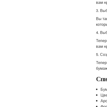
вам н
3. Вы
Вы та
котор
4. Вы
Тепер
вам н
5. Со
Тепер
бумаж
Спи
Бум
Цве
Аро
Фор