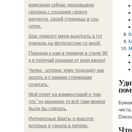
компании сейчас неразрывно
связана с создание своего
контента, своей страницы в соц
сетях.
К
Щас приедут меня выкупать а тут
К
очередь на фотосессию со мной.
М
Приходи к нам в прикиде в стиле 90
х и получай подарки от руки вверх!
Челка - шторка: кому подходит, как
носить и с какими стрижками
Уди
сочетать.
пом
Мой ответ на комментарий о том,
что "ну маникюр то всё таки можно
Бумаж
было бы сделать.
чиста
Discov
Интересные факты о красоте,
которые я узнала в питере.
Что