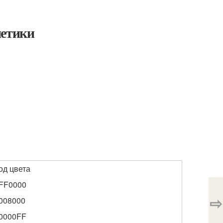
метики
од цвета
FF0000
⇨
008000
0000FF