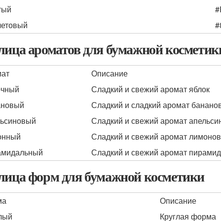
тый
#
летовый
#
лица ароматов для бумажной косметик
мат
Описание
очный
Сладкий и свежий аромат яблок
ановый
Сладкий и сладкий аромат банано
ьсиновый
Сладкий и свежий аромат апельси
онный
Сладкий и свежий аромат лимонов
амидальный
Сладкий и свежий аромат пирами
лица форм для бумажной косметики
ма
Описание
лый
Круглая форма