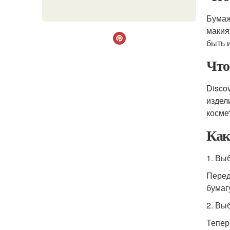
Бумаж
макия
быть 
Что
Disco
издел
косме
Как
1. Вы
Перед
бумаг
2. Вы
Тепер