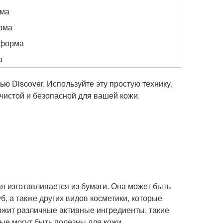
рма
рма
 форма
а
ью Discover. Используйте эту простую технику,
 чистой и безопасной для вашей кожи.
ая изготавливается из бумаги. Она может быть
уб, а также других видов косметики, которые
ржит различные активные ингредиенты, такие
ые могут быть полезны для кожи.