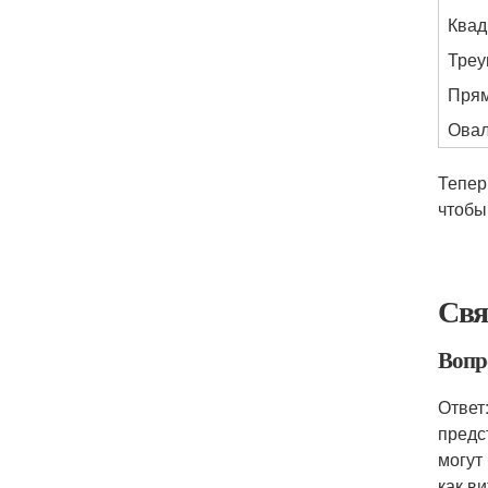
Квад
Треу
Прям
Ова
Тепер
чтобы
Свя
Вопр
Ответ
предс
могут
как в