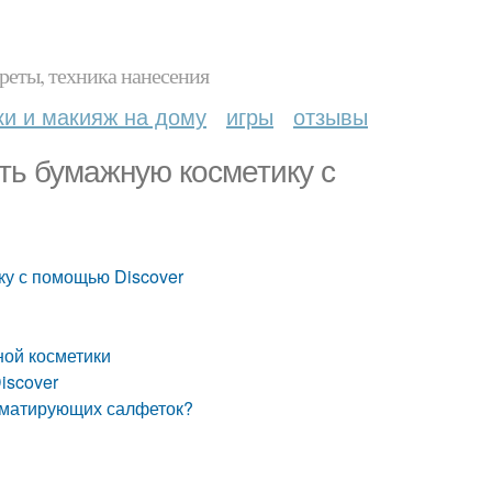
реты, техника нанесения
ки и макияж на дому
игры
отзывы
ать бумажную косметику с
ку с помощью Discover
ной косметики
iscover
 матирующих салфеток?