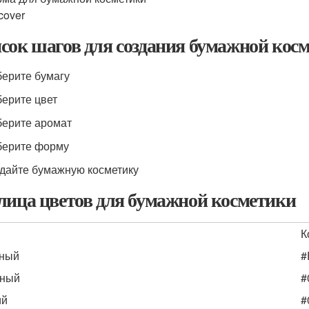
cover
сок шагов для создания бумажной кос
берите бумагу
берите цвет
берите аромат
берите форму
здайте бумажную косметику
лица цветов для бумажной косметики
К
сный
#
еный
#
ий
#