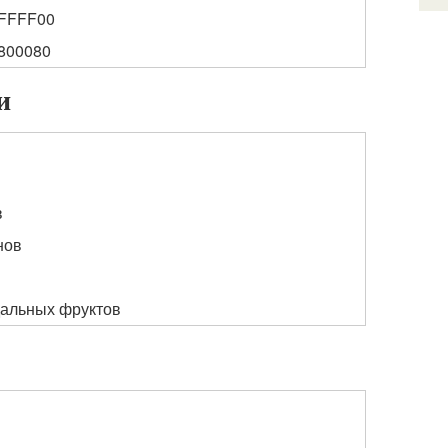
FFFF00
800080
и
в
нов
дальных фруктов