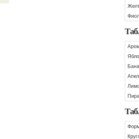
Жел
Фио
Таб
Аро
Ябл
Бан
Апел
Лим
Пир
Таб
Фор
Круг