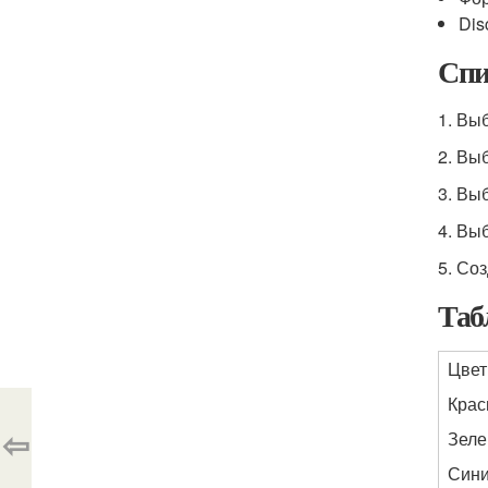
Dis
Спи
1. Вы
2. Вы
3. Вы
4. Вы
5. Со
Таб
Цвет
Кра
⇦
Зел
Син