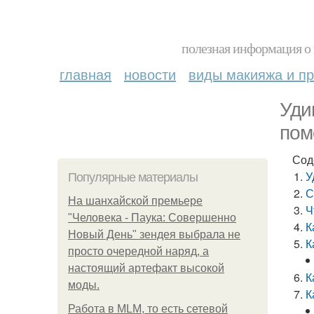
полезная информация о 
главная
новости
виды макияжа и пр
Уди
пом
Сод
У
Популярные материалы
С
На шанхайской премьере
Ч
"Человека - Паука: Совершенно
К
Новый День" зендея выбрала не
К
просто очередной наряд, а
настоящий артефакт высокой
К
моды.
К
Работа в MLM, то есть сетевой