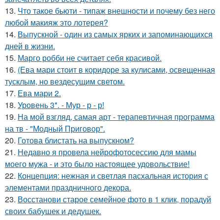
13.
Что такое бьюти - типаж внешности и почему без него
любой макияж это лотерея?
14.
Выпускной - один из самых ярких и запоминающихся
дней в жизни.
15.
Марго робби не считает себя красивой.
16.
(Ева мари стоит в коридоре за кулисами, освещенная
тусклым, но вездесущим светом.
17.
Ева мари 2.
18.
Уровень 3*. - Мур - р - р!
19.
На мой взгляд, самая арт - терапевтичная программа
на тв - "Модный Приговор".
20.
Готова блистать на выпускном?
21.
Недавно я провела нейрофотосессию для мамы
моего мужа - и это было настоящее удовольствие!
22.
Концепция: нежная и светлая пасхальная история с
элементами праздничного декора.
23.
Восстанови старое семейное фото в 1 клик, порадуй
своих бабушек и дедушек.