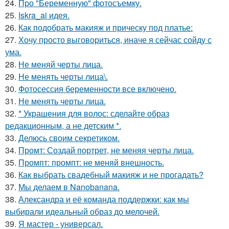
24.
Про "Беременную" фотосъемку.
25.
Iskra_ai идея.
26.
Как подобрать макияж и прическу под платье:
27.
Хочу просто выговориться, иначе я сейчас сойду с
ума.
28.
Не меняй черты лица.
29.
Не менять черты лица\.
30.
Фотосессия беременности все включено.
31.
Не менять черты лица.
32.
* Украшения для волос: сделайте образ
редакционным, а не детским *.
33.
Делюсь своим секретиком.
34.
Промт: Создай портрет, не меняя черты лица.
35.
Промпт: промпт: не меняй внешность.
36.
Как выбрать свадебный макияж и не прогадать?
37.
Мы делаем в Nanobanana.
38.
Александра и её команда поддержки: как мы
выбирали идеальный образ до мелочей.
39.
Я мастер - универсал.