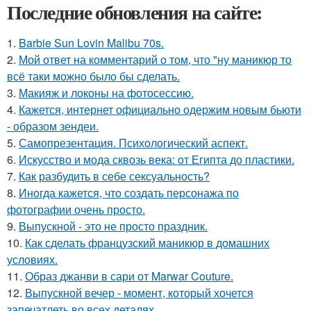
Последние обновления на сайте:
1.
Barbie Sun Lovin Malibu 70s.
2.
Мой ответ на комментарий о том, что "ну маникюр то
всё таки можно было бы сделать.
3.
Макияж и локоны на фотосессию.
4.
Кажется, интернет официально одержим новым бьюти
- образом зендеи.
5.
Самопрезентация. Психологический аспект.
6.
Искусство и мода сквозь века: от Египта до пластики.
7.
Как разбудить в себе сексуальность?
8.
Иногда кажется, что создать персонажа по
фотографии очень просто.
9.
Выпускной - это не просто праздник.
10.
Как сделать французский маникюр в домашних
условиях.
11.
Образ джанви в сари от Marwar Couture.
12.
Выпускной вечер - момент, который хочется
запечатлеть во всех деталях.