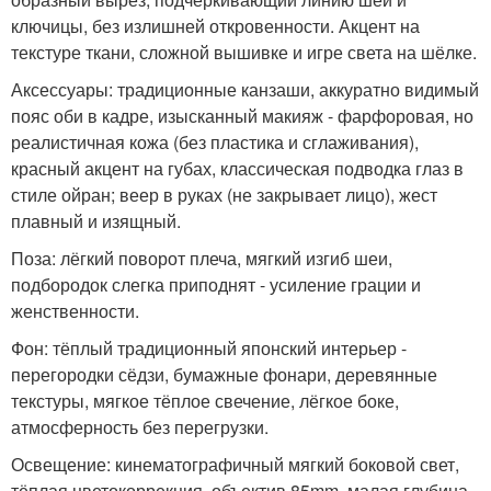
ключицы, без излишней откровенности. Акцент на
текстуре ткани, сложной вышивке и игре света на шёлке.
Аксессуары: традиционные канзаши, аккуратно видимый
пояс оби в кадре, изысканный макияж - фарфоровая, но
реалистичная кожа (без пластика и сглаживания),
красный акцент на губах, классическая подводка глаз в
стиле ойран; веер в руках (не закрывает лицо), жест
плавный и изящный.
Поза: лёгкий поворот плеча, мягкий изгиб шеи,
подбородок слегка приподнят - усиление грации и
женственности.
Фон: тёплый традиционный японский интерьер -
перегородки сёдзи, бумажные фонари, деревянные
текстуры, мягкое тёплое свечение, лёгкое боке,
атмосферность без перегрузки.
Освещение: кинематографичный мягкий боковой свет,
тёплая цветокоррекция, объектив 85mm, малая глубина