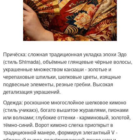
Причёска: сложная традиционная укладка эпохи Эдо
(стиль Shimada), объёмные глянцевые чёрные волосы,
украшенные множеством канзаши - золотые и
черепаховые шпильки, шелковые цветы, изящные
подвесные элементы, резные гребни. Высокая
детализация украшений.
Одежда: роскошное многослойное шелковое кимоно
(стиль учикакэ), богато вышитое журавлями, пионами
или волнами; глубокие оттенки - карминовый, золотой,
тёмно-синий. Ворот кимоно слегка приоткрыт в
традиционной манере, формируя элегантный V -
образный вырез, подчёркивающий линию шеи и