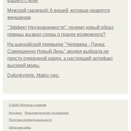
вашего стиля!
Мужской гардероб: 6 вещей, которые нравятся
женщинам
"Эффект Неузнаваемости": почему новый образ
певицы вызвал споры о гранях возможного?
На шанхайской премьере "Человека - Паука:
Совершенно Новый День" зендея выбрала не
просто очередной наряд, а настоящий артефакт
высокой моды.
Dafunkystyle. Matrix neo.
© 2026 Прическа и макияж
Контакты
Пользовательское соглашение
Политика конфидециальности
Обратная связь