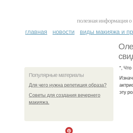
полезная информация о 
главная
новости
виды макияжа и пр
Оле
сви
", Чт
Популярные материалы
Изнач
актри
Для чего нужна репетиция образа?
эту р
Советы для создания вечернего
макияжа.