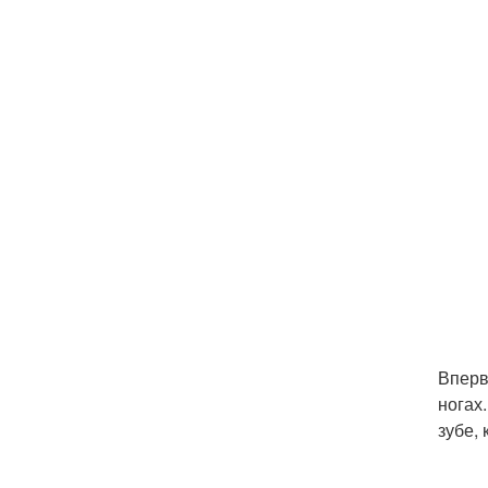
Вперв
ногах
зубе,