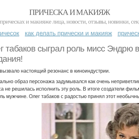
ПРИЧЕСКА И МАКИЯЖ
прическах и макияже лица, новости, отзывы, новинки, сек
ичесок
как делать прически и макияж
причес
г табаков сыграл роль мисс Эндрю 
дания!
о вызвало настоящий резонанс в киноиндустрии.
ально образ персонажа задумывался как очень неприветлив
са не решилась исполнить эту роль. В итоге создатели фи
оль мужчине. Олег табаков с радостью принял этот необычн