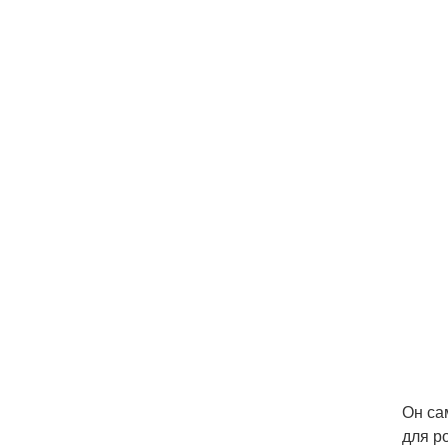
Он са
для р