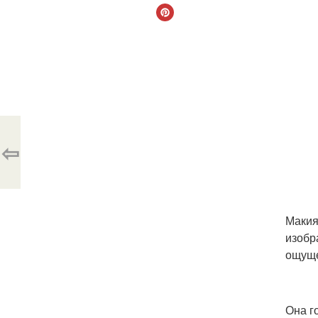
⇦
Макия
изобр
ощуще
Она г