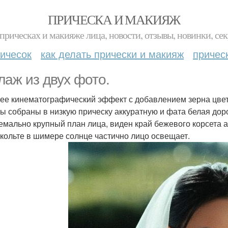
ПРИЧЕСКА И МАКИЯЖ
прическах и макияже лица, новости, отзывы, новинки, сек
ичесок
как делать прически и макияж
причес
лаж из двух фото.
ее кинематографический эффект с добавлением зерна цвет
ы собраны в низкую прическу аккуратную и фата белая доро
емально крупный план лица, виден край бежевого корсета а
екольте в шимере солнце частично лицо освещает.