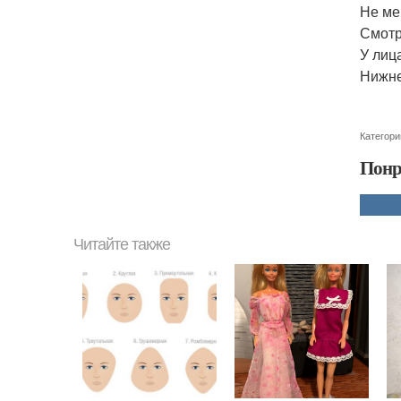
Не ме
Смотр
У лиц
Нижне
Категори
Понр
Читайте также