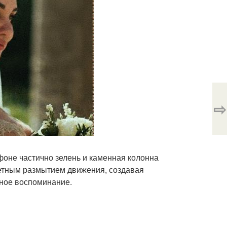
⇨
фоне частично зелень и каменная колонна
етным размытием движения, создавая
ное воспоминание.