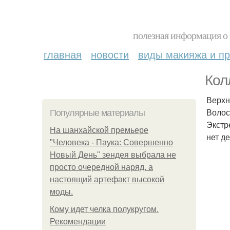
полезная информация о 
главная
новости
виды макияжа и пр
Кол
Верхн
Волос
Популярные материалы
Экстр
На шанхайской премьере
нет д
"Человека - Паука: Совершенно
Новый День" зендея выбрала не
просто очередной наряд, а
настоящий артефакт высокой
моды.
Кому идет челка полукругом.
Рекомендации