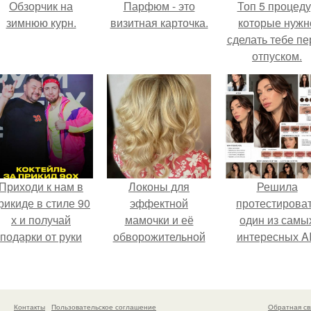
Обзорчик на
Парфюм - это
Топ 5 процед
зимнюю курн.
визитная карточка.
которые нужн
сделать тебе пе
отпуском.
Приходи к нам в
Локоны для
Решила
рикиде в стиле 90
эффектной
протестирова
х и получай
мамочки и её
один из самы
подарки от руки
обворожительной
интересных AI
вверх!
дочурки.
промтов для бь
- анализа.
Контакты
Пользовательское соглашение
Обратная св