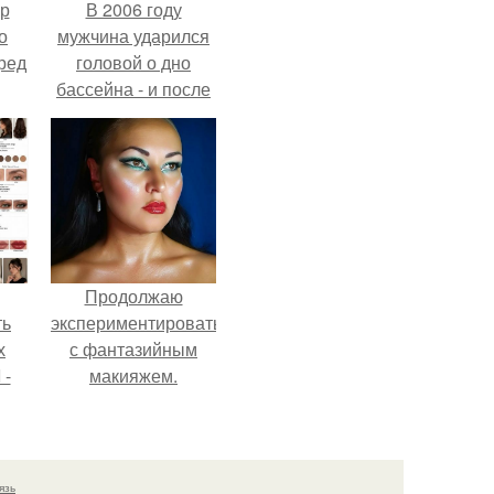
ур
В 2006 году
о
мужчина ударился
ред
головой о дно
бассейна - и после
этого его жизнь
изменилась самым
странным образом.
Продолжаю
ть
экспериментировать
х
с фантазийным
 -
макияжем.
юти
язь