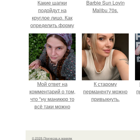
Какие шапки
Barbie Sun Lovin
подойдут на
Malibu 70s.
круглое лицо. Как
определить форму
лица
Мой ответ на
К старому
комментарий о том,
перманенту можно
п
что "ну маникюр то
привыкнуть.
всё таки можно
было бы сделать.
© 2026 Прическа и макияж